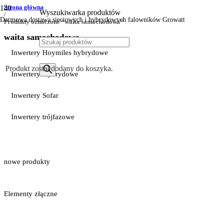
Strona główna
Wyszukiwarka produktów
/
Darmowa dostawa sieciowych i hybrydowych falowników Growatt
Produkty oznaczone “waita samochodowa”
waita samochodowa
Inwertery Hoymiles hybrydowe
Produkt
został dodany do koszyka.
Inwertery Hybrydowe
Inwertery Sofar
Inwertery trójfazowe
nowe produkty
Elementy złączne