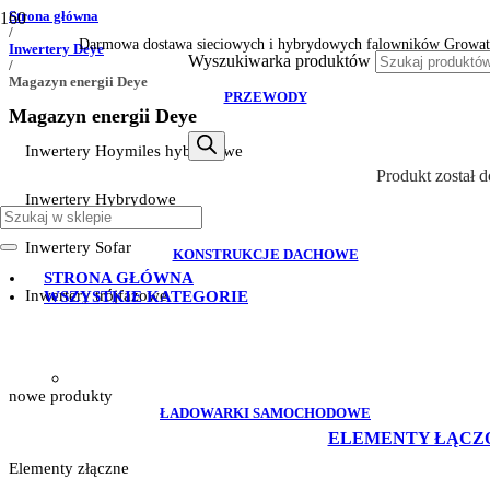
Strona główna
/
Darmowa dostawa sieciowych i hybrydowych falowników Growat
Inwertery Deye
Wyszukiwarka produktów
/
Magazyn energii Deye
PRZEWODY
Magazyn energii Deye
Inwertery Hoymiles hybrydowe
Produkt
został 
Inwertery Hybrydowe
Inwertery Sofar
KONSTRUKCJE DACHOWE
STRONA GŁÓWNA
Inwertery trójfazowe
WSZYSTKIE KATEGORIE
nowe produkty
ŁADOWARKI SAMOCHODOWE
ELEMENTY ŁĄCZ
Elementy złączne