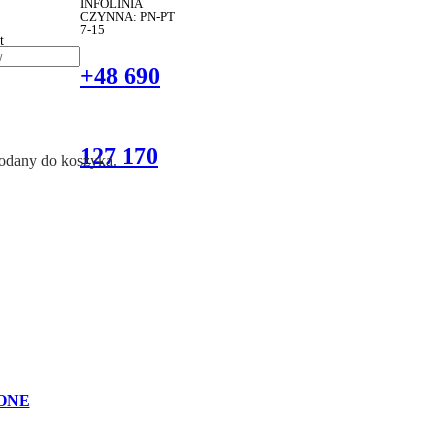
INFOLINIA
CZYNNA: PN-PT
7-15
t
+48 690
127 170
dodany do koszyka.
ONE