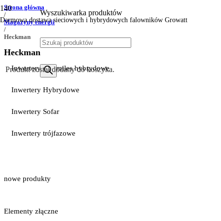
Strona główna
Wyszukiwarka produktów
/
Darmowa dostawa sieciowych i hybrydowych falowników Growatt
Magazyny energii
/
Heckman
Heckman
Inwertery Hoymiles hybrydowe
Produkt
został dodany do koszyka.
Inwertery Hybrydowe
Inwertery Sofar
Inwertery trójfazowe
nowe produkty
Elementy złączne