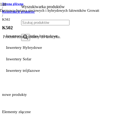
Strona główna
Wyszukiwarka produktów
/
Darmowa dostawa sieciowych i hybrydowych falowników Growatt
Konstrukcje gruntowe
/
K502
K502
Inwertery Hoymiles hybrydowe
Produkt
został dodany do koszyka.
Inwertery Hybrydowe
Inwertery Sofar
Inwertery trójfazowe
nowe produkty
Elementy złączne