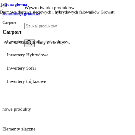
Strona główna
Wyszukiwarka produktów
/
Darmowa dostawa sieciowych i hybrydowych falowników Growatt
Konstrukcje gruntowe
/
Carport
Carport
Inwertery Hoymiles hybrydowe
Produkt
został dodany do koszyka.
Inwertery Hybrydowe
Inwertery Sofar
Inwertery trójfazowe
nowe produkty
Elementy złączne