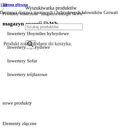
Strona główna
Wyszukiwarka produktów
/
Darmowa dostawa sieciowych i hybrydowych falowników Growatt
Produkty oznaczone “magazyn energii 5kWh”
magazyn energii 5kWh
Inwertery Hoymiles hybrydowe
Produkt
został dodany do koszyka.
Inwertery Hybrydowe
Inwertery Sofar
Inwertery trójfazowe
nowe produkty
Elementy złączne