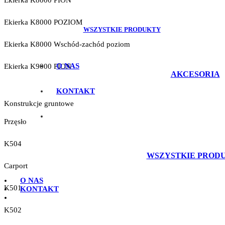
Ekierka K8000 PION
Ekierka K8000 POZIOM
WSZYSTKIE PRODUKTY
Ekierka K8000 Wschód-zachód poziom
O NAS
Ekierka K9000 PION
AKCESORIA
KONTAKT
Konstrukcje gruntowe
Przęsło
K504
WSZYSTKIE PROD
Carport
O NAS
K501
KONTAKT
K502