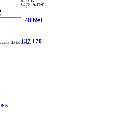
INFOLINIA
CZYNNA: PN-PT
7-15
t
+48 690
127 170
dodany do koszyka.
ONE