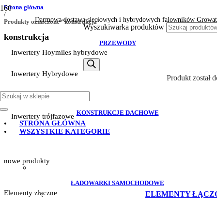
Strona główna
/
Darmowa dostawa sieciowych i hybrydowych falowników Growat
Produkty oznaczone “konstrukcja”
Wyszukiwarka produktów
konstrukcja
PRZEWODY
Inwertery Hoymiles hybrydowe
Inwertery Hybrydowe
Produkt
został 
Inwertery Sofar
KONSTRUKCJE DACHOWE
Inwertery trójfazowe
STRONA GŁÓWNA
WSZYSTKIE KATEGORIE
nowe produkty
ŁADOWARKI SAMOCHODOWE
Elementy złączne
ELEMENTY ŁĄCZ