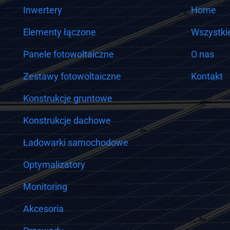
Inwertery
Home
Elementy łączone
Wszystkie
Panele fotowoltaiczne
O nas
Zestawy fotowoltaiczne
Kontakt
Konstrukcje gruntowe
Konstrukcje dachowe
Ładowarki samochodowe
Optymalizatory
Monitoring
Akcesoria