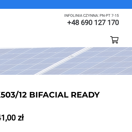
INFOLINIA CZYNNA: PN-PT 7-15
+48 690 127 170
oltaiczne
Konstrukcje gruntowe
Wszystkie produkty
K503/12 BIFACIAL READY
41,00
zł