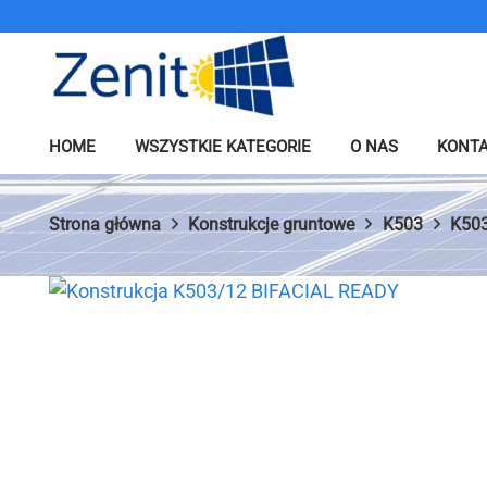
HOME
WSZYSTKIE KATEGORIE
O NAS
KONT
Konstrukcje dachowe
Ładowarki s
Elementy łączone
Strona główna
Konstrukcje gruntowe
K503
K503