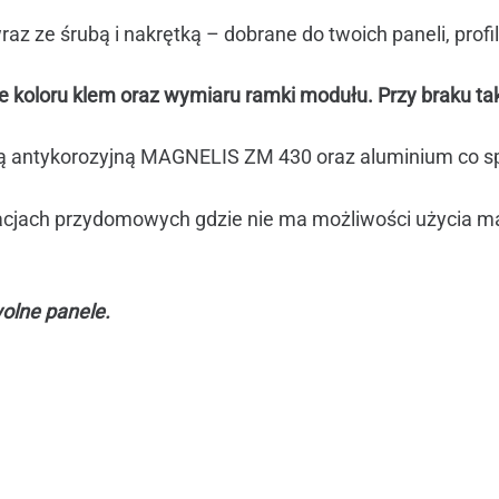
 ze śrubą i nakrętką – dobrane do twoich paneli, profile 
 koloru klem oraz wymiaru ramki modułu. Przy braku tak
ką antykorozyjną MAGNELIS ZM 430 oraz aluminium co s
lacjach przydomowych gdzie nie ma możliwości użycia ma
wolne panele.