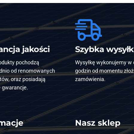
ncja jakości
Szybka wysył
odukty pochodzą
Wysyłkę wykonujemy w 
dnio od renomowanych
godzin od momentu złoż
ów, oraz posiadają
zamówienia.
 gwarancje.
rmacje
Nasz sklep