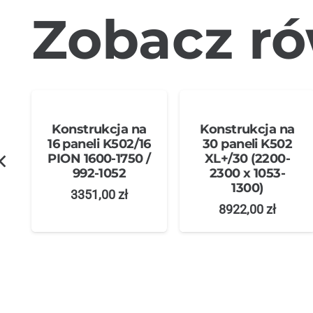
Zobacz ró
Konstrukcja na
Konstrukcja na
S
16 paneli K502/16
30 paneli K502
,
PION 1600-1750 /
XL+/30 (2200-
992-1052
2300 x 1053-
1300)
3351,00
zł
8922,00
zł