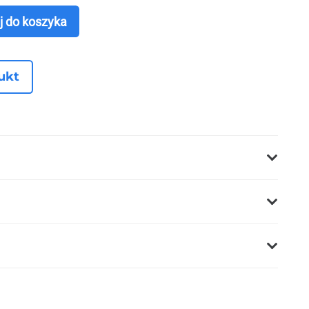
j do koszyka
ja K503/12 BIFACIAL READY
ukt