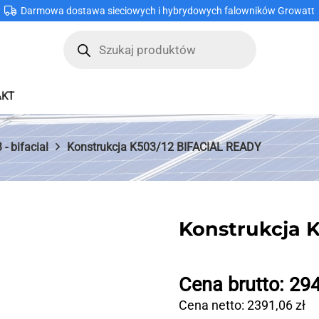
Darmowa dostawa sieciowych i hybrydowych falowników Growatt
Wyszukiwarka
produktów
AKT
amochodowe
Panele fotowoltaiczne
Zestawy fotow
 - bifacial
Konstrukcja K503/12 BIFACIAL READY
Konstrukcja 
Cena brutto:
29
Cena netto:
2391,06
zł