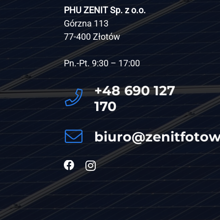
PHU ZENIT Sp. z o.o.
Górzna 113
77-400 Złotów
Pn.-Pt. 9:30 – 17:00
+48 690 127
170
biuro@zenitfotowo