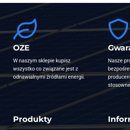
OZE
Gwara
W naszym sklepie kupisz
Nasze pr
wszystko co związane jest z
bezpośre
odnawialnymi źródłami energii.
producent
stosowne
Produkty
Info