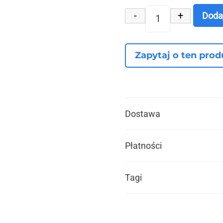
-
+
Doda
ilość Konstrukc
Zapytaj o ten prod
Dostawa
Płatności
Tagi