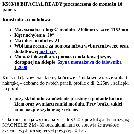
K503/18 BIFACIAL READY przeznaczona do montażu 18
paneli.
Konstrukcja modułowa
Maksymalna długość modułu. 2300mm x szer. 1152mm.
Kąt nachylenia 30°
Max ilość modułów 21
Wbijana ręcznie za pomocą młota wyburzeniowego oraz
dodatkowej
matrycy
Montaż falownika za pomocą dodatkowej szyny
dostępnej na sklepie
Szyna montażowa do falownika
L2000
Konstrukcja zawiera : klemy końcowe i środkowe wraz ze śrubą i
nakrętką – dobrane do twoich paneli, profile o dł. 2,25m. , zaślepki
na profil
przy składaniu zamówienie prosimy o podanie koloru
klem oraz wymiaru ramki modułu. Przy braku takiej
informacji wysyłane są srebrne.
Cała konstrukcja wykonana ze stali S350 z powłoką antykorozyjną
MAGNELIS ZM 430 oraz aluminium co sprawia że trwałość
systemu wydłuża się nawet powyżej 30 Lat.