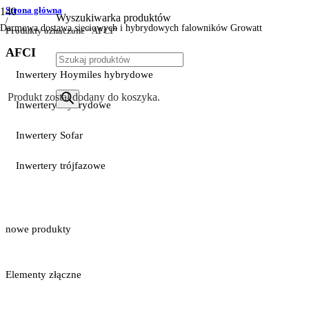
Strona główna
Wyszukiwarka produktów
/
Darmowa dostawa sieciowych i hybrydowych falowników Growatt
Produkty oznaczone “AFCI”
AFCI
Inwertery Hoymiles hybrydowe
Produkt
został dodany do koszyka.
Inwertery Hybrydowe
Inwertery Sofar
Inwertery trójfazowe
nowe produkty
Elementy złączne