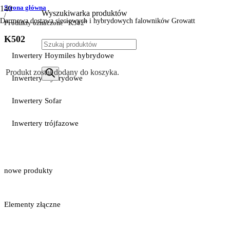
Strona główna
Wyszukiwarka produktów
/
Darmowa dostawa sieciowych i hybrydowych falowników Growatt
Produkty oznaczone “K502”
K502
Inwertery Hoymiles hybrydowe
Produkt
został dodany do koszyka.
Inwertery Hybrydowe
Inwertery Sofar
Inwertery trójfazowe
nowe produkty
Elementy złączne