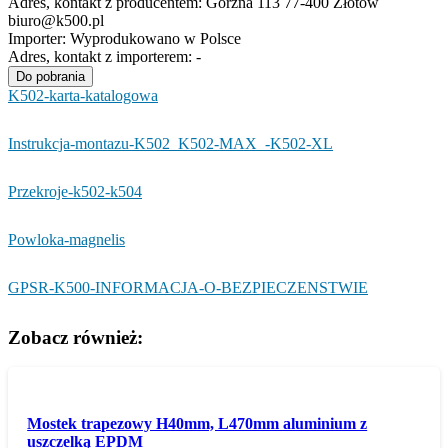
Adres, kontakt z producentem:
Górzna 113 77-400 Złotów
biuro@k500.pl
Importer:
Wyprodukowano w Polsce
Adres, kontakt z importerem:
-
Do pobrania
K502-karta-katalogowa
Instrukcja-montazu-K502_K502-MAX_-K502-XL
Przekroje-k502-k504
Powloka-magnelis
GPSR-K500-INFORMACJA-O-BEZPIECZENSTWIE
Zobacz również:
Mostek trapezowy H40mm, L470mm aluminium z
uszczelką EPDM