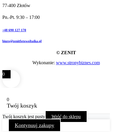
77-400 Złotów
Pn.-Pt. 9:30 – 17:00
+48 690 127 170
biuro@zenitfotowoltaika.pl
© ZENIT
Wykonanie:
www.stronybiznes.com
0
0
Twój koszyk
Twój koszyk jest pusty
Wróć do sklepu
Kontynuuj zakupy