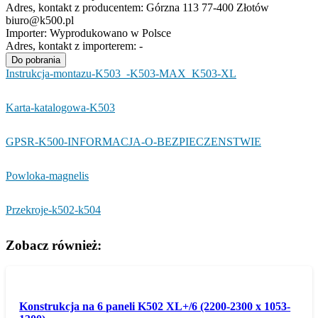
Adres, kontakt z producentem:
Górzna 113 77-400 Złotów
biuro@k500.pl
Importer:
Wyprodukowano w Polsce
Adres, kontakt z importerem:
-
Do pobrania
Instrukcja-montazu-K503_-K503-MAX_K503-XL
Karta-katalogowa-K503
GPSR-K500-INFORMACJA-O-BEZPIECZENSTWIE
Powloka-magnelis
Przekroje-k502-k504
Zobacz również:
Konstrukcja na 6 paneli K502 XL+/6 (2200-2300 x 1053-