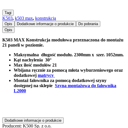
Tagi
K503
,
k503 max
,
konstrukcja
Opis
Dodatkowe informacje o produkcie
Do pobrania
Opis
K503 MAX Konstrukcja modułowa przeznaczona do montażu
21 paneli w poziomie.
Maksymalna długość modułu. 2300mm x szer. 1052mm.
Kąt nachylenia 30°
Max ilość modułów 21
Wbijana ręcznie za pomocą młota wyburzeniowego oraz
dodatkowej
matrycy
Montaż falownika za pomocą dodatkowej szyny
dostępnej na sklepie
Szyna montażowa do falownika
L2000
Dodatkowe informacje o produkcie
Producent:
K500 Sp. z o.o.