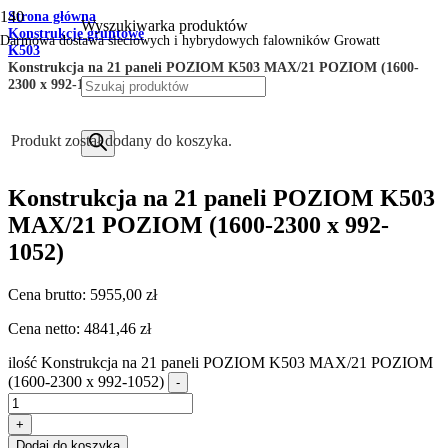
Strona główna
Wyszukiwarka produktów
Konstrukcje gruntowe
Darmowa dostawa sieciowych i hybrydowych falowników Growatt
K503
Konstrukcja na 21 paneli POZIOM K503 MAX/21 POZIOM (1600-
2300 x 992-1052)
Produkt
został dodany do koszyka.
Konstrukcja na 21 paneli POZIOM K503
MAX/21 POZIOM (1600-2300 x 992-
1052)
Cena brutto:
5955,00
zł
Cena netto:
4841,46
zł
ilość Konstrukcja na 21 paneli POZIOM K503 MAX/21 POZIOM
(1600-2300 x 992-1052)
-
+
Dodaj do koszyka