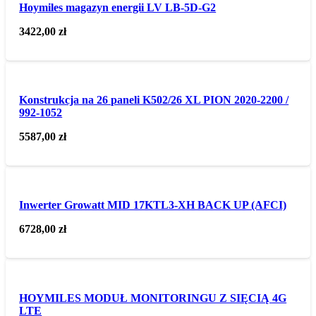
Hoymiles magazyn energii LV LB-5D-G2
3422,00
zł
Konstrukcja na 26 paneli K502/26 XL PION 2020-2200 /
992-1052
5587,00
zł
Inwerter Growatt MID 17KTL3-XH BACK UP (AFCI)
6728,00
zł
HOYMILES MODUŁ MONITORINGU Z SIĘCIĄ 4G
LTE