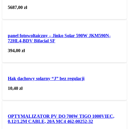
5687,00
zł
panel fotowoltaiczny – Jinko Solar 590W JKM590N-
72HL4-BDV Bifacial SF
394,00
zł
Hak dachowy solarny “J” bez regulacji
10,40
zł
OPTYMALIZATOR PV DO 700W TIGO 1000VIEC,
0.12/1.2M CABLE, 20A MC4 462-00252-32