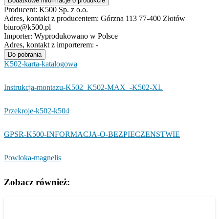
Dodatkowe informacje o produkcie
Producent:
K500 Sp. z o.o.
Adres, kontakt z producentem:
Górzna 113 77-400 Złotów
biuro@k500.pl
Importer:
Wyprodukowano w Polsce
Adres, kontakt z importerem:
-
Do pobrania
K502-karta-katalogowa
Instrukcja-montazu-K502_K502-MAX_-K502-XL
Przekroje-k502-k504
GPSR-K500-INFORMACJA-O-BEZPIECZENSTWIE
Powloka-magnelis
Zobacz również: