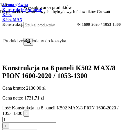
Strona główna
Wyszukiwarka produktów
Konstrukcje gruntowe
Darmowa dostawa sieciowych i hybrydowych falowników Growatt
K502
K502 MAX
Konstrukcja na 8 paneli K502 MAX/8 PION 1600-2020 / 1053-1300
Produkt
został dodany do koszyka.
Konstrukcja na 8 paneli K502 MAX/8
PION 1600-2020 / 1053-1300
Cena brutto:
2130,00
zł
Cena netto:
1731,71
zł
ilość Konstrukcja na 8 paneli K502 MAX/8 PION 1600-2020 /
1053-1300
-
+