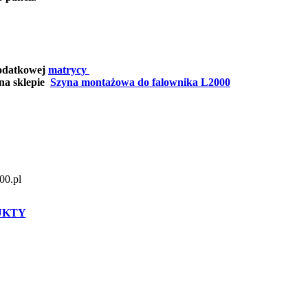
dodatkowej
matrycy
na sklepie
Szyna montażowa do falownika L2000
00.pl
UKTY