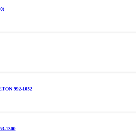
0)
 BETON 992-1052
53-1300