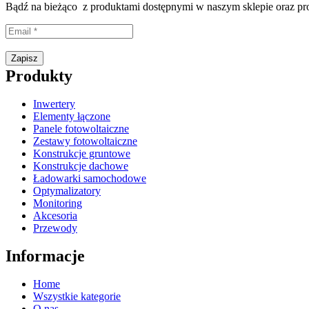
Bądź na bieżąco z produktami dostępnymi w naszym sklepie oraz p
Proszę wpisać prawidłowy adres e-mail.
Zapisz
Produkty
Inwertery
Elementy łączone
Panele fotowoltaiczne
Zestawy fotowoltaiczne
Konstrukcje gruntowe
Konstrukcje dachowe
Ładowarki samochodowe
Optymalizatory
Monitoring
Akcesoria
Przewody
Informacje
Home
Wszystkie kategorie
O nas