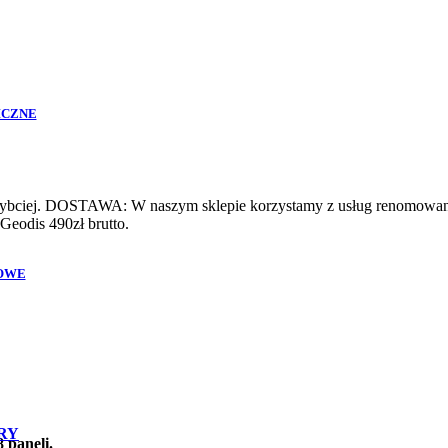
ICZNE
szybciej. DOSTAWA: W naszym sklepie korzystamy z usług renomowanyc
Geodis 490zł brutto.
OWE
RY
paneli.