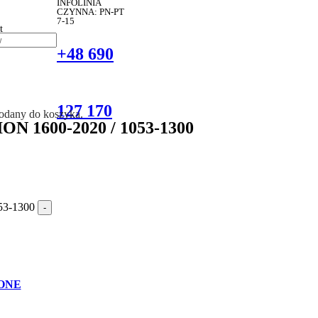
INFOLINIA
CZYNNA: PN-PT
7-15
t
+48 690
127 170
dodany do koszyka.
ION 1600-2020 / 1053-1300
53-1300
-
ONE