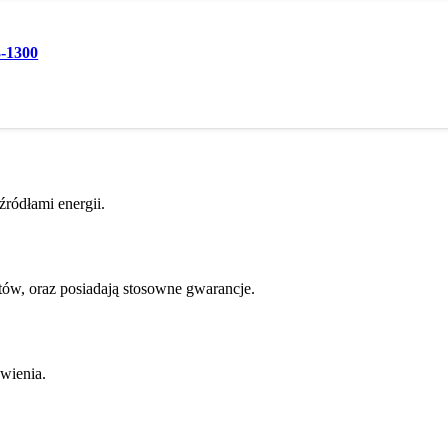
3-1300
ródłami energii.
w, oraz posiadają stosowne gwarancje.
wienia.