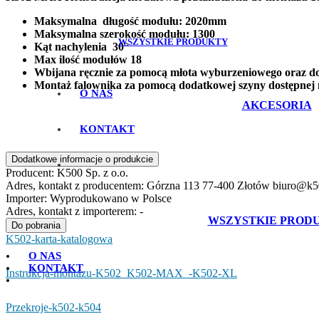
Maksymalna długość modułu: 2020mm
Maksymalna szerokość modułu: 1300
WSZYSTKIE PRODUKTY
Kąt nachylenia 30°
Max ilość modułów 18
Wbijana ręcznie za pomocą młota wyburzeniowego oraz 
Montaż falownika za pomocą dodatkowej szyny dostępnej 
O NAS
AKCESORIA
KONTAKT
Dodatkowe informacje o produkcie
Producent:
K500 Sp. z o.o.
Adres, kontakt z producentem:
Górzna 113 77-400 Złotów biuro@k5
Importer:
Wyprodukowano w Polsce
Adres, kontakt z importerem:
-
WSZYSTKIE PROD
Do pobrania
K502-karta-katalogowa
O NAS
KONTAKT
Instrukcja-montazu-K502_K502-MAX_-K502-XL
Przekroje-k502-k504