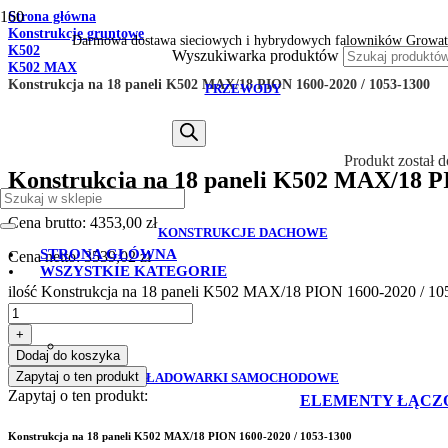
Strona główna
Konstrukcje gruntowe
Darmowa dostawa sieciowych i hybrydowych falowników Growat
K502
Wyszukiwarka produktów
K502 MAX
Konstrukcja na 18 paneli K502 MAX/18 PION 1600-2020 / 1053-1300
PRZEWODY
Produkt
został 
Konstrukcja na 18 paneli K502 MAX/18 P
Cena brutto:
4353,00
zł
KONSTRUKCJE DACHOWE
STRONA GŁÓWNA
Cena netto:
3539,02
zł
WSZYSTKIE KATEGORIE
ilość Konstrukcja na 18 paneli K502 MAX/18 PION 1600-2020 / 10
+
Dodaj do koszyka
Zapytaj o ten produkt
ŁADOWARKI SAMOCHODOWE
Zapytaj o ten produkt:
ELEMENTY ŁĄCZ
Konstrukcja na 18 paneli K502 MAX/18 PION 1600-2020 / 1053-1300