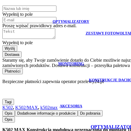
Wypełnij to pole
OPTYMALIZATORY
Proszę wpisać prawidłowy adres e-mail.
ZESTAWY FOTOWOLTA
Wypełnij to pole
Wyślij
Dostawa
Staramy się, aby Twoje zamówienie dotarło do Ciebie możliwie naj
MONITORING
zamówionych produktów. Dostawa konstrukcji – przesyłka paletowa 
Płatności
KONSTRUKCJE DACH
Bezpieczne płatności zapewnia operator przelewy24.pl
Tagi
AKCESORIA
K502
,
K502/MAX
,
k502max
Opis
Dodatkowe informacje o produkcie
Do pobrania
Opis
OPTYMALIZATO
K502 MAX Konstrukcja modułowa przeznaczona do montażu 18 