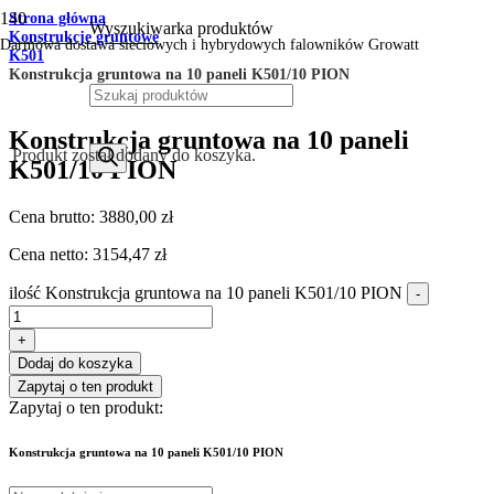
Strona główna
Wyszukiwarka produktów
Konstrukcje gruntowe
Darmowa dostawa sieciowych i hybrydowych falowników Growatt
K501
Konstrukcja gruntowa na 10 paneli K501/10 PION
Konstrukcja gruntowa na 10 paneli
Produkt
został dodany do koszyka.
K501/10 PION
Cena brutto:
3880,00
zł
Cena netto:
3154,47
zł
ilość Konstrukcja gruntowa na 10 paneli K501/10 PION
-
+
Dodaj do koszyka
Zapytaj o ten produkt
Zapytaj o ten produkt:
Konstrukcja gruntowa na 10 paneli K501/10 PION