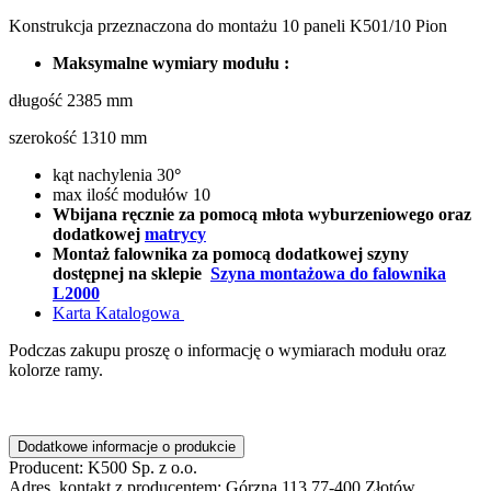
Konstrukcja przeznaczona do montażu 10 paneli K501/10 Pion
Maksymalne wymiary modułu :
długość 2385 mm
szerokość 1310 mm
kąt nachylenia 30
°
max ilość modułów 10
Wbijana ręcznie za pomocą młota wyburzeniowego oraz
dodatkowej
matrycy
Montaż falownika za pomocą dodatkowej szyny
dostępnej na sklepie
Szyna montażowa do falownika
L2000
Karta Katalogowa
Podczas zakupu proszę o informację o wymiarach modułu oraz
kolorze ramy.
Dodatkowe informacje o produkcie
Producent:
K500 Sp. z o.o.
Adres, kontakt z producentem:
Górzna 113 77-400 Złotów