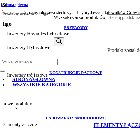
Strona główna
/
Darmowa dostawa sieciowych i hybrydowych falowników Growat
Produkty oznaczone “tigo”
Wyszukiwarka produktów
tigo
PRZEWODY
Inwertery Hoymiles hybrydowe
Inwertery Hybrydowe
Produkt
został 
Inwertery Sofar
KONSTRUKCJE DACHOWE
Inwertery trójfazowe
STRONA GŁÓWNA
WSZYSTKIE KATEGORIE
nowe produkty
ŁADOWARKI SAMOCHODOWE
Elementy złączne
ELEMENTY ŁĄCZ