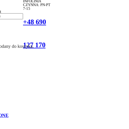
INFOLINIA
CZYNNA: PN-PT
7-15
t
+48 690
127 170
dodany do koszyka.
ONE