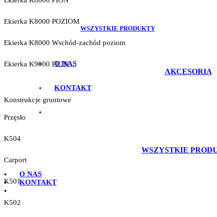
Ekierka K8000 PION
Ekierka K8000 POZIOM
WSZYSTKIE PRODUKTY
Ekierka K8000 Wschód-zachód poziom
O NAS
Ekierka K9000 PION
AKCESORIA
KONTAKT
Konstrukcje gruntowe
Przęsło
K504
WSZYSTKIE PROD
Carport
O NAS
K501
KONTAKT
K502