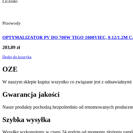
Liczniki
Przewody
OPTYMALIZATOR PV DO 700W TIGO 1000VIEC, 0.12/1.2M CA
203,89
zł
Dodaj do koszyka
OZE
W naszym sklepie kupisz wszystko co związane jest z odnawialnymi ź
Gwarancja jakości
Nasze produkty pochodzą bezpośrednio od renomowanych producentó
Szybka wysyłka
Wysyłkę wykonujemy w ciągu 24 godzin od momentu złożenia zamó