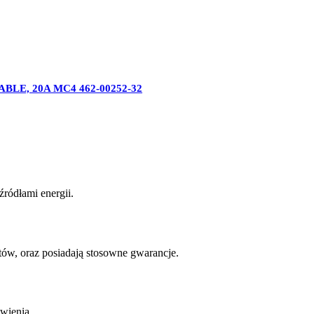
BLE, 20A MC4 462-00252-32
ródłami energii.
w, oraz posiadają stosowne gwarancje.
wienia.