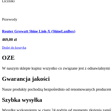
Liczniki
Przewody
Router Growatt Shine Link-X (ShineLanBox)
469,00
zł
Dodaj do koszyka
OZE
W naszym sklepie kupisz wszystko co związane jest z odnawialnymi ź
Gwarancja jakości
Nasze produkty pochodzą bezpośrednio od renomowanych producentó
Szybka wysyłka
Wysyłkę wykonujemy w ciągu 24 godzin od momentu złożenia zamó