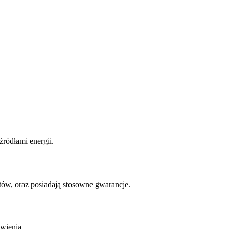
ródłami energii.
w, oraz posiadają stosowne gwarancje.
wienia.