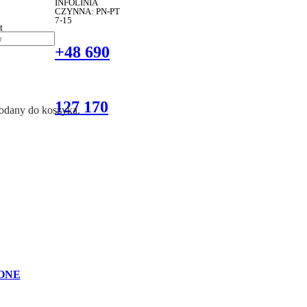
INFOLINIA
CZYNNA: PN-PT
7-15
t
+48 690
127 170
dodany do koszyka.
ONE