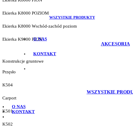
Ekierka K8000 PION
Ekierka K8000 POZIOM
WSZYSTKIE PRODUKTY
Ekierka K8000 Wschód-zachód poziom
O NAS
Ekierka K9000 PION
AKCESORIA
KONTAKT
Konstrukcje gruntowe
Przęsło
K504
WSZYSTKIE PROD
Carport
O NAS
K501
KONTAKT
K502