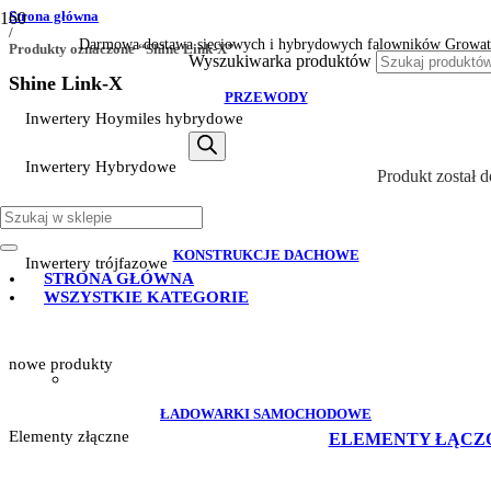
Strona główna
/
Darmowa dostawa sieciowych i hybrydowych falowników Growat
Produkty oznaczone “Shine Link-X”
Wyszukiwarka produktów
Shine Link-X
PRZEWODY
Inwertery Hoymiles hybrydowe
Inwertery Hybrydowe
Produkt
został 
Inwertery Sofar
KONSTRUKCJE DACHOWE
Inwertery trójfazowe
STRONA GŁÓWNA
WSZYSTKIE KATEGORIE
nowe produkty
ŁADOWARKI SAMOCHODOWE
Elementy złączne
ELEMENTY ŁĄCZ