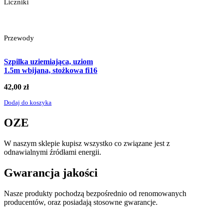
Liczniki
Przewody
Szpilka uziemiająca, uziom
1.5m wbijana, stożkowa fi16
42,00
zł
Dodaj do koszyka
OZE
W naszym sklepie kupisz wszystko co związane jest z
odnawialnymi źródłami energii.
Gwarancja jakości
Nasze produkty pochodzą bezpośrednio od renomowanych
producentów, oraz posiadają stosowne gwarancje.