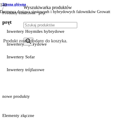
Strona główna
Wyszukiwarka produktów
/
Darmowa dostawa sieciowych i hybrydowych falowników Growatt
Produkty oznaczone “pręt”
pręt
Inwertery Hoymiles hybrydowe
Produkt
został dodany do koszyka.
Inwertery Hybrydowe
Inwertery Sofar
Inwertery trójfazowe
nowe produkty
Elementy złączne