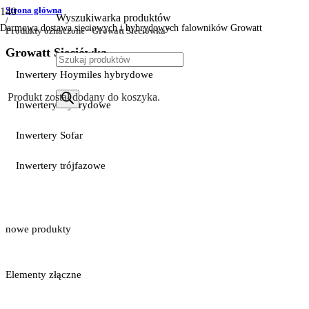
Strona główna
Wyszukiwarka produktów
/
Darmowa dostawa sieciowych i hybrydowych falowników Growatt
Produkty oznaczone “Growatt Sieciówka”
Growatt Sieciówka
Inwertery Hoymiles hybrydowe
Produkt
został dodany do koszyka.
Inwertery Hybrydowe
Inwertery Sofar
Inwertery trójfazowe
nowe produkty
Elementy złączne