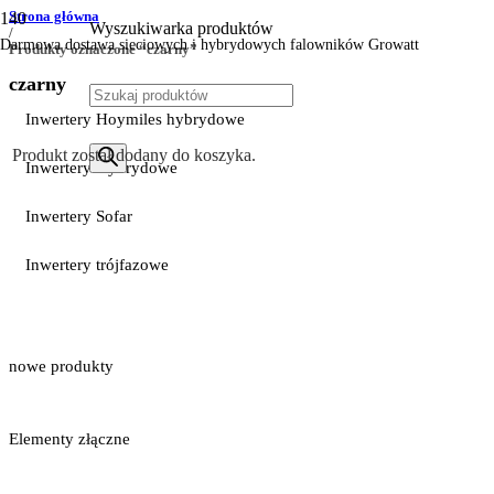
Strona główna
Wyszukiwarka produktów
/
Darmowa dostawa sieciowych i hybrydowych falowników Growatt
Produkty oznaczone “czarny”
czarny
Inwertery Hoymiles hybrydowe
Produkt
został dodany do koszyka.
Inwertery Hybrydowe
Inwertery Sofar
Inwertery trójfazowe
nowe produkty
Elementy złączne