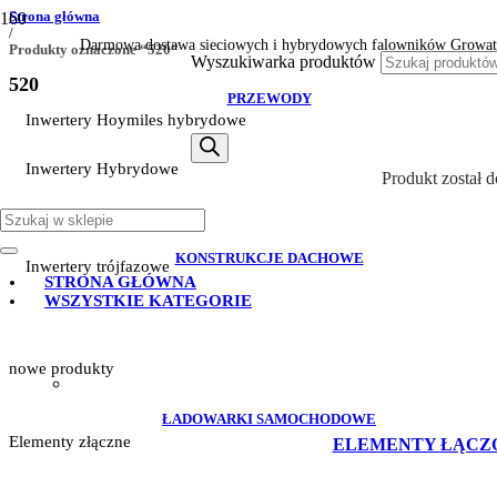
Strona główna
/
Darmowa dostawa sieciowych i hybrydowych falowników Growat
Produkty oznaczone “520”
Wyszukiwarka produktów
520
PRZEWODY
Inwertery Hoymiles hybrydowe
Inwertery Hybrydowe
Produkt
został 
Inwertery Sofar
KONSTRUKCJE DACHOWE
Inwertery trójfazowe
STRONA GŁÓWNA
WSZYSTKIE KATEGORIE
nowe produkty
ŁADOWARKI SAMOCHODOWE
Elementy złączne
ELEMENTY ŁĄCZ