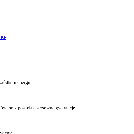
 BF
ródłami energii.
w, oraz posiadają stosowne gwarancje.
wienia.