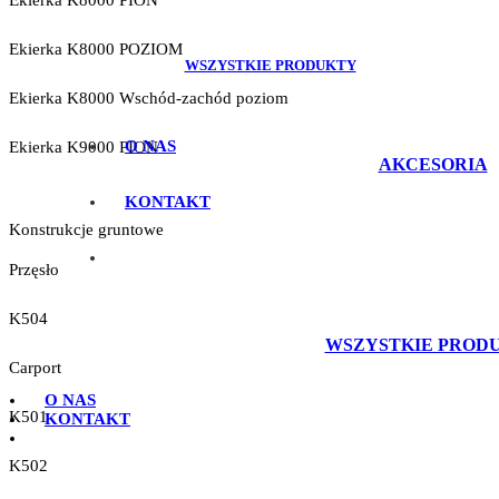
Ekierka K8000 PION
Ekierka K8000 POZIOM
WSZYSTKIE PRODUKTY
Ekierka K8000 Wschód-zachód poziom
O NAS
Ekierka K9000 PION
AKCESORIA
KONTAKT
Konstrukcje gruntowe
Przęsło
K504
WSZYSTKIE PROD
Carport
O NAS
K501
KONTAKT
K502