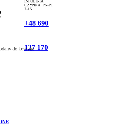
INFOLINIA
CZYNNA: PN-PT
7-15
t
+48 690
127 170
dodany do koszyka.
ONE