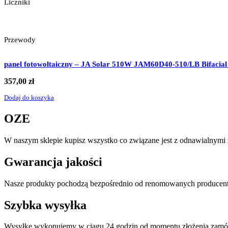
Liczniki
Przewody
panel fotowoltaiczny – JA Solar 510W JAM60D40-510/LB Bifacial
357,00
zł
Dodaj do koszyka
OZE
W naszym sklepie kupisz wszystko co związane jest z odnawialnymi ź
Gwarancja jakości
Nasze produkty pochodzą bezpośrednio od renomowanych producentó
Szybka wysyłka
Wysyłkę wykonujemy w ciągu 24 godzin od momentu złożenia zamó