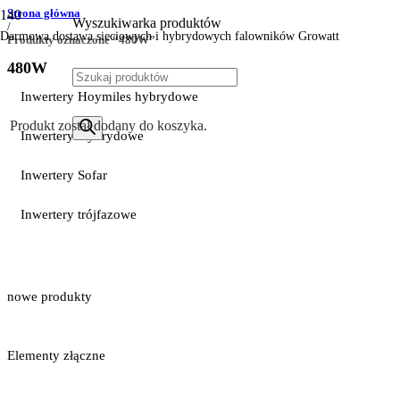
Strona główna
Wyszukiwarka produktów
/
Darmowa dostawa sieciowych i hybrydowych falowników Growatt
Produkty oznaczone “480W”
480W
Inwertery Hoymiles hybrydowe
Produkt
został dodany do koszyka.
Inwertery Hybrydowe
Inwertery Sofar
Inwertery trójfazowe
nowe produkty
Elementy złączne