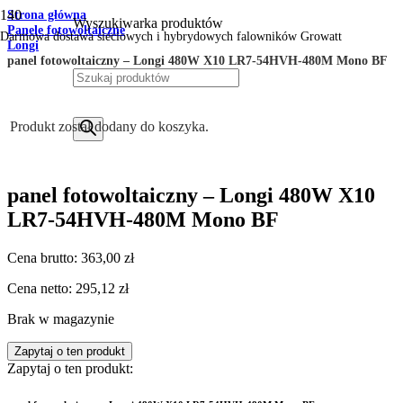
Strona główna
Wyszukiwarka produktów
Panele fotowoltaiczne
Darmowa dostawa sieciowych i hybrydowych falowników Growatt
Longi
panel fotowoltaiczny – Longi 480W X10 LR7-54HVH-480M Mono BF
Produkt
został dodany do koszyka.
panel fotowoltaiczny – Longi 480W X10
LR7-54HVH-480M Mono BF
Cena brutto:
363,00
zł
Cena netto:
295,12
zł
Brak w magazynie
Zapytaj o ten produkt
Zapytaj o ten produkt: