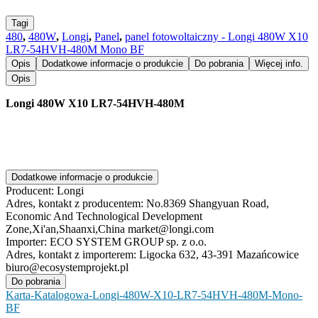
Tagi
480
,
480W
,
Longi
,
Panel
,
panel fotowoltaiczny - Longi 480W X10
LR7-54HVH-480M Mono BF
Opis
Dodatkowe informacje o produkcie
Do pobrania
Więcej info.
Opis
Longi 480W X10 LR7-54HVH-480M
Dodatkowe informacje o produkcie
Producent:
Longi
Adres, kontakt z producentem:
No.8369 Shangyuan Road,
Economic And Technological Development
Zone,Xi'an,Shaanxi,China market@longi.com
Importer:
ECO SYSTEM GROUP sp. z o.o.
Adres, kontakt z importerem:
Ligocka 632, 43-391 Mazańcowice
biuro@ecosystemprojekt.pl
Do pobrania
Karta-Katalogowa-Longi-480W-X10-LR7-54HVH-480M-Mono-
BF