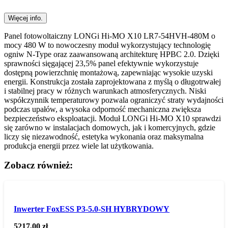
Więcej info.
Panel fotowoltaiczny LONGi Hi-MO X10 LR7-54HVH-480M o
mocy 480 W to nowoczesny moduł wykorzystujący technologię
ogniw N-Type oraz zaawansowaną architekturę HPBC 2.0. Dzięki
sprawności sięgającej 23,5% panel efektywnie wykorzystuje
dostępną powierzchnię montażową, zapewniając wysokie uzyski
energii. Konstrukcja została zaprojektowana z myślą o długotrwałej
i stabilnej pracy w różnych warunkach atmosferycznych. Niski
współczynnik temperaturowy pozwala ograniczyć straty wydajności
podczas upałów, a wysoka odporność mechaniczna zwiększa
bezpieczeństwo eksploatacji. Moduł LONGi Hi-MO X10 sprawdzi
się zarówno w instalacjach domowych, jak i komercyjnych, gdzie
liczy się niezawodność, estetyka wykonania oraz maksymalna
produkcja energii przez wiele lat użytkowania.
Zobacz również:
Inwerter FoxESS P3-5.0-SH HYBRYDOWY
5217,00
zł