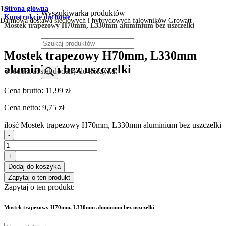
Strona główna
Wyszukiwarka produktów
Konstrukcje dachowe
Darmowa dostawa sieciowych i hybrydowych falowników Growatt
Mostek trapezowy H70mm, L330mm aluminium bez uszczelki
Mostek trapezowy H70mm, L330mm
aluminium bez uszczelki
Produkt
został dodany do koszyka.
Cena brutto:
11,99
zł
Cena netto:
9,75
zł
ilość Mostek trapezowy H70mm, L330mm aluminium bez uszczelki
-
+
Dodaj do koszyka
Zapytaj o ten produkt
Zapytaj o ten produkt:
Mostek trapezowy H70mm, L330mm aluminium bez uszczelki