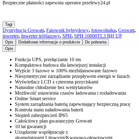
Bezpieczne płatności zapewnia operator przelewy24.pl
Tagi
Dystrybucja Growatt
,
Falownik hybrydowy
,
fotowoltaika
,
Growatt
,
inwerter
,
Inwerter trójfazowy
,
SPH
,
SPH 10000TL3 BH UP
Opis
Dodatkowe informacje o produkcie
Do pobrania
Opis
Funkcja UPS, przełączanie 10 ms
Kompaktowa budowa dla łatwiejszej instalacji
Wyjście 3 fazowe w 100% niezbilansowane fazowo
Niesymetryczne zarządzanie przepływem energii w fazach
Wyświetlacz LCD z czteroma przyciskami
Naturalne chłodzenie bez wentylatorów
Możliwość ustawienia czasów ładowania i rozładowania
Online Smart service
System zarządzania baterią zapewniający bezpieczną pracę
Kontrola stanu naładowania baterii
Stopień zabezpieczeń IP65
Całościowy plan gwarancyjny Growatt
10 lat gwarancji
Urządzenie współpracuje z
akumulatorami Litowymi/Kwasowo-ołowiowymi.