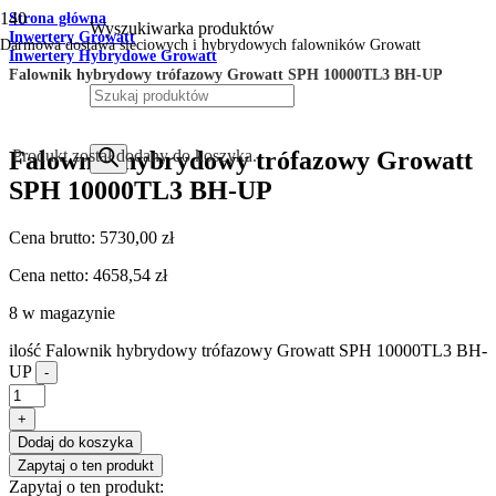
Strona główna
Wyszukiwarka produktów
Inwertery Growatt
Darmowa dostawa sieciowych i hybrydowych falowników Growatt
Inwertery Hybrydowe Growatt
Falownik hybrydowy trófazowy Growatt SPH 10000TL3 BH-UP
Falownik hybrydowy trófazowy Growatt
Produkt
został dodany do koszyka.
SPH 10000TL3 BH-UP
Cena brutto:
5730,00
zł
Cena netto:
4658,54
zł
8 w magazynie
ilość Falownik hybrydowy trófazowy Growatt SPH 10000TL3 BH-
UP
-
+
Dodaj do koszyka
Zapytaj o ten produkt
Zapytaj o ten produkt: