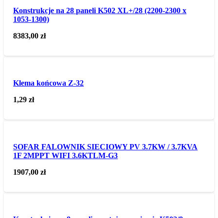
Konstrukcje na 28 paneli K502 XL+/28 (2200-2300 x
1053-1300)
8383,00
zł
Klema końcowa Z-32
1,29
zł
SOFAR FALOWNIK SIECIOWY PV 3.7KW / 3.7KVA
1F 2MPPT WIFI 3.6KTLM-G3
1907,00
zł