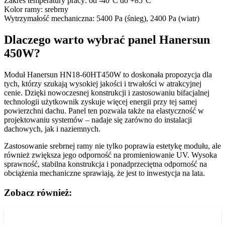
Zakres temperatury pracy: od -40°C do +85°C
Kolor ramy: srebrny
Wytrzymałość mechaniczna: 5400 Pa (śnieg), 2400 Pa (wiatr)
Dlaczego warto wybrać panel Hanersun
450W?
Moduł Hanersun HN18-60HT450W to doskonała propozycja dla
tych, którzy szukają wysokiej jakości i trwałości w atrakcyjnej
cenie. Dzięki nowoczesnej konstrukcji i zastosowaniu bifacjalnej
technologii użytkownik zyskuje więcej energii przy tej samej
powierzchni dachu. Panel ten pozwala także na elastyczność w
projektowaniu systemów – nadaje się zarówno do instalacji
dachowych, jak i naziemnych.
Zastosowanie srebrnej ramy nie tylko poprawia estetykę modułu, ale
również zwiększa jego odporność na promieniowanie UV. Wysoka
sprawność, stabilna konstrukcja i ponadprzeciętna odporność na
obciążenia mechaniczne sprawiają, że jest to inwestycja na lata.
Zobacz również: