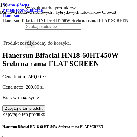
Strona główna
Wyszukiwarka produktów
Panele fotowoltaiczne
Darmowa dostawa sieciowych i hybrydowych falowników Growatt
Hanersun
Hanersun Bifacial HN18-60HT450W Srebrna rama FLAT SCREEN
Produkt
został dodany do koszyka.
Hanersun Bifacial HN18-60HT450W
Srebrna rama FLAT SCREEN
Cena brutto:
246,00
zł
Cena netto:
200,00
zł
Brak w magazynie
Zapytaj o ten produkt
Zapytaj o ten produkt:
Hanersun Bifacial HN18-60HT450W Srebrna rama FLAT SCREEN