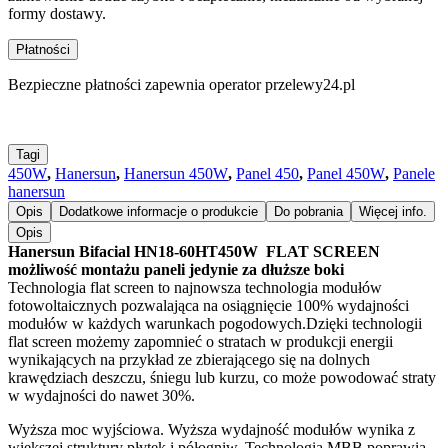
formy dostawy.
Płatności
Bezpieczne płatności zapewnia operator przelewy24.pl
Tagi
450W
,
Hanersun
,
Hanersun 450W
,
Panel 450
,
Panel 450W
,
Panele
hanersun
Opis
Dodatkowe informacje o produkcie
Do pobrania
Więcej info.
Opis
Hanersun Bifacial HN18-60HT450W FLAT SCREEN
możliwość montażu paneli jedynie za dłuższe boki
Technologia flat screen to najnowsza technologia modułów
fotowoltaicznych pozwalająca na osiągnięcie 100% wydajności
modułów w każdych warunkach pogodowych.Dzięki technologii
flat screen możemy zapomnieć o stratach w produkcji energii
wynikających na przykład ze zbierającego się na dolnych
krawędziach deszczu, śniegu lub kurzu, co może powodować straty
w wydajności do nawet 30%.
Wyższa moc wyjściowa. Wyższa wydajność modułów wynika z
większej struktury płytek i półogniw. Technologia MBB poprawia