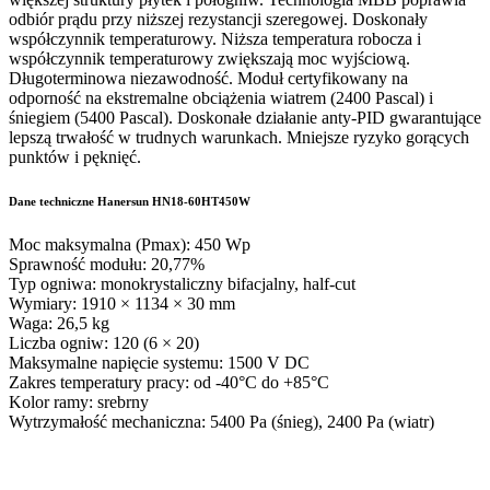
odbiór prądu przy niższej rezystancji szeregowej. Doskonały
współczynnik temperaturowy. Niższa temperatura robocza i
współczynnik temperaturowy zwiększają moc wyjściową.
Długoterminowa niezawodność. Moduł certyfikowany na
odporność na ekstremalne obciążenia wiatrem (2400 Pascal) i
śniegiem (5400 Pascal). Doskonałe działanie anty-PID gwarantujące
lepszą trwałość w trudnych warunkach. Mniejsze ryzyko gorących
punktów i pęknięć.
Dane techniczne Hanersun HN18-60HT450W
Moc maksymalna (Pmax): 450 Wp
Sprawność modułu: 20,77%
Typ ogniwa: monokrystaliczny bifacjalny, half-cut
Wymiary: 1910 × 1134 × 30 mm
Waga: 26,5 kg
Liczba ogniw: 120 (6 × 20)
Maksymalne napięcie systemu: 1500 V DC
Zakres temperatury pracy: od -40°C do +85°C
Kolor ramy: srebrny
Wytrzymałość mechaniczna: 5400 Pa (śnieg), 2400 Pa (wiatr)