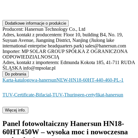
Dodatkowe informacje o produkcie
Producent:
Hanersun Technology Co., Ltd
Adres, kontakt z producentem:
Floor 10, building B4, No. 19,
Suyuan Avenue, Jiangning District, Nanjing (Jiulong lake
international enterprise headquarters park) sales@hanersun.com
Importer:
MP SOLAR GROUP SPÓŁKA Z OGRANICZONA
ODPOWIEDZIALNOSCIĄ
Adres, kontakt z importerem:
Edmunda Kokota 185, 41-711 RUDA
ŚLĄSKA info@mpsolar.pl
Do pobrania
Karta-katalogowa-hanersunNEW-HN18-60HT-440-460-PL-1
TUV-Certificate-Bifacial-TUV-Thuringen-certyfikat-hanersun
Więcej info.
Panel fotowoltaiczny Hanersun HN18-
60HT450W – wysoka moc i nowoczesna