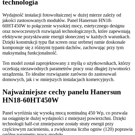
technologia
Wydajność instalacji fotowoltaicznej w dużej mierze zależy od
jakości zastosowanych modułów. Panel Hanersun HN18-
60HT450W to połączenie wysokiej mocy, estetycznego designu
oraz nowoczesnych rozwiązań technologicznych, które zapewniają
efektywne pozyskiwanie energii słonecznej w każdych warunkach.
Dzięki konstrukcji typu flat screen oraz srebrnej ramie doskonale
komponuje się z różnymi typami dachów, zachowując przy tym
maksymalną funkcjonalność.
Ten model został zaprojektowany z myślą o użytkownikach, którzy
oczekują niezawodnych parametrów pracy oraz długiej żywotności
urządzenia. To idealne rozwiązanie zarówno do zastosowań
domowych, jak i w mniejszych instalacjach komercyjnych.
Najważniejsze cechy panelu Hanersun
HN18-60HT450W
Panel wyróżnia się wysoką mocą nominalną 450 Wp, co pozwala
na osiągnięcie dużej wydajności z mniejszej powierzchni. Dzięki
technologii half-cut zmniejszone zostały straty energii przy
częściowym zacienieniu, a zwiększona liczba ogniw (120) poprawia
ogólne parametry pracy modułu.