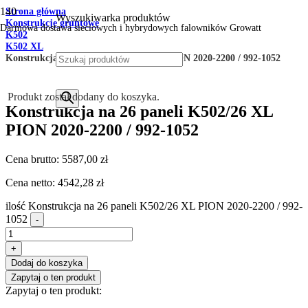
Strona główna
Wyszukiwarka produktów
Konstrukcje gruntowe
Darmowa dostawa sieciowych i hybrydowych falowników Growatt
K502
K502 XL
Konstrukcja na 26 paneli K502/26 XL PION 2020-2200 / 992-1052
Produkt
został dodany do koszyka.
Konstrukcja na 26 paneli K502/26 XL
PION 2020-2200 / 992-1052
Cena brutto:
5587,00
zł
Cena netto:
4542,28
zł
ilość Konstrukcja na 26 paneli K502/26 XL PION 2020-2200 / 992-
1052
-
+
Dodaj do koszyka
Zapytaj o ten produkt
Zapytaj o ten produkt: