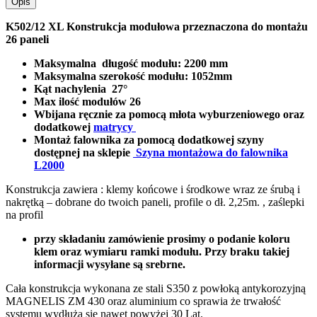
Opis
K502/12 XL Konstrukcja modułowa przeznaczona do montażu
26 paneli
Maksymalna długość modułu: 2200 mm
Maksymalna szerokość modułu: 1052mm
Kąt nachylenia 27°
Max ilość modułów 26
Wbijana ręcznie za pomocą młota wyburzeniowego oraz
dodatkowej
matrycy
Montaż falownika za pomocą dodatkowej szyny
dostępnej na sklepie
Szyna montażowa do falownika
L2000
Konstrukcja zawiera : klemy końcowe i środkowe wraz ze śrubą i
nakrętką – dobrane do twoich paneli, profile o dł. 2,25m. , zaślepki
na profil
przy składaniu zamówienie prosimy o podanie koloru
klem oraz wymiaru ramki modułu. Przy braku takiej
informacji wysyłane są srebrne.
Cała konstrukcja wykonana ze stali S350 z powłoką antykorozyjną
MAGNELIS ZM 430 oraz aluminium co sprawia że trwałość
systemu wydłuża się nawet powyżej 30 Lat.