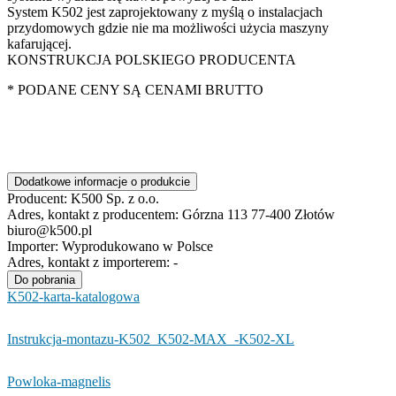
System K502 jest zaprojektowany z myślą o instalacjach
przydomowych gdzie nie ma możliwości użycia maszyny
kafarującej.
KONSTRUKCJA POLSKIEGO PRODUCENTA
* PODANE CENY SĄ CENAMI BRUTTO
Dodatkowe informacje o produkcie
Producent:
K500 Sp. z o.o.
Adres, kontakt z producentem:
Górzna 113 77-400 Złotów
biuro@k500.pl
Importer:
Wyprodukowano w Polsce
Adres, kontakt z importerem:
-
Do pobrania
K502-karta-katalogowa
Instrukcja-montazu-K502_K502-MAX_-K502-XL
Powloka-magnelis