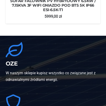
Konstrukcja na 26 paneli K502/26 XL PION
2020-2200 / 1053-1300
6975,00
zł
OZE
W naszym sklepie kupisz wszystko co związane jest z
odnawialnymi źródłami energii.