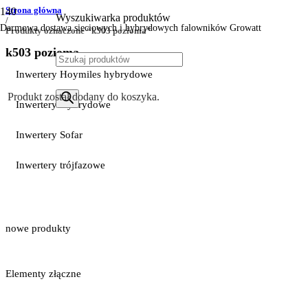
Strona główna
Wyszukiwarka produktów
/
Darmowa dostawa sieciowych i hybrydowych falowników Growatt
Produkty oznaczone “k503 pozioma”
k503 pozioma
Inwertery Hoymiles hybrydowe
Produkt
został dodany do koszyka.
Inwertery Hybrydowe
Inwertery Sofar
Inwertery trójfazowe
nowe produkty
Elementy złączne