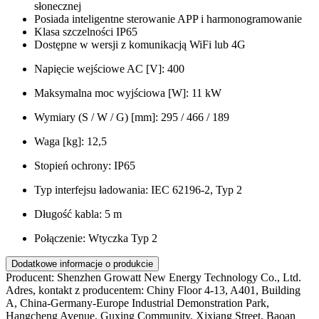
słonecznej
Posiada inteligentne sterowanie APP i harmonogramowanie
Klasa szczelności IP65
Dostępne w wersji z komunikacją WiFi lub 4G
Napięcie wejściowe AC [V]: 400
Maksymalna moc wyjściowa [W]: 11 kW
Wymiary (S / W / G) [mm]: 295 / 466 / 189
Waga [kg]: 12,5
Stopień ochrony: IP65
Typ interfejsu ładowania: IEC 62196-2, Typ 2
Długość kabla: 5 m
Połączenie: Wtyczka Typ 2
Dodatkowe informacje o produkcie
Producent:
Shenzhen Growatt New Energy Technology Co., Ltd.
Adres, kontakt z producentem:
Chiny Floor 4-13, A401, Building
A, China-Germany-Europe Industrial Demonstration Park,
Hangcheng Avenue, Guxing Community, Xixiang Street, Baoan