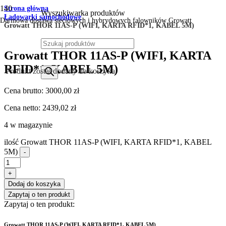
Strona główna
Wyszukiwarka produktów
Ładowarki samochodowe
Darmowa dostawa sieciowych i hybrydowych falowników Growatt
Growatt THOR 11AS-P (WIFI, KARTA RFID*1, KABEL 5M)
Growatt THOR 11AS-P (WIFI, KARTA
RFID*1, KABEL 5M)
Produkt
został dodany do koszyka.
Cena brutto:
3000,00
zł
Cena netto:
2439,02
zł
4 w magazynie
ilość Growatt THOR 11AS-P (WIFI, KARTA RFID*1, KABEL
5M)
-
+
Dodaj do koszyka
Zapytaj o ten produkt
Zapytaj o ten produkt:
Growatt THOR 11AS-P (WIFI, KARTA RFID*1, KABEL 5M)