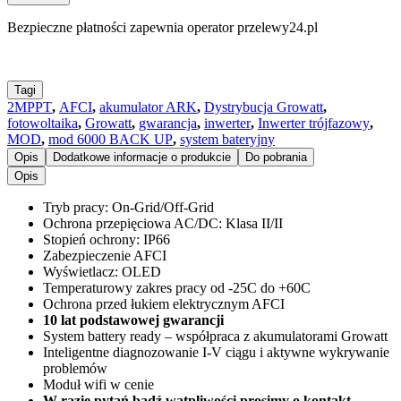
Bezpieczne płatności zapewnia operator przelewy24.pl
Tagi
2MPPT
,
AFCI
,
akumulator ARK
,
Dystrybucja Growatt
,
fotowoltaika
,
Growatt
,
gwarancja
,
inwerter
,
Inwerter trójfazowy
,
MOD
,
mod 6000 BACK UP
,
system bateryjny
Opis
Dodatkowe informacje o produkcie
Do pobrania
Opis
Tryb pracy: On-Grid/Off-Grid
Ochrona przepięciowa AC/DC: Klasa II/II
Stopień ochrony: IP66
Zabezpieczenie AFCI
Wyświetlacz: OLED
Temperaturowy zakres pracy od -25C do +60C
Ochrona przed łukiem elektrycznym AFCI
10 lat podstawowej gwarancji
System battery ready – współpraca z akumulatorami Growatt
Inteligentne diagnozowanie I-V ciągu i aktywne wykrywanie
problemów
Moduł wifi w cenie
W razie pytań bądź wątpliwości prosimy o kontakt.