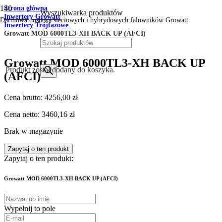
Strona główna
Wyszukiwarka produktów
Inwertery Growatt
Darmowa dostawa sieciowych i hybrydowych falowników Growatt
Inwertery Trójfazowe
Growatt MOD 6000TL3-XH BACK UP (AFCI)
Growatt MOD 6000TL3-XH BACK UP
Produkt
został dodany do koszyka.
(AFCI)
Cena brutto:
4256,00
zł
Cena netto:
3460,16
zł
Brak w magazynie
Zapytaj o ten produkt
Zapytaj o ten produkt:
Growatt MOD 6000TL3-XH BACK UP (AFCI)
Wypełnij to pole