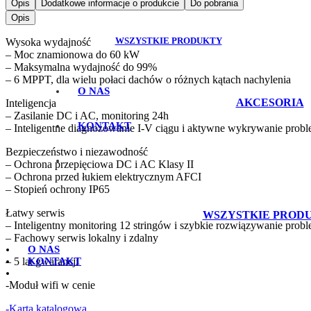
Opis
Dodatkowe informacje o produkcie
Do pobrania
Opis
WSZYSTKIE PRODUKTY
Wysoka wydajność
– Moc znamionowa do 60 kW
– Maksymalna wydajność do 99%
– 6 MPPT, dla wielu połaci dachów o różnych kątach nachylenia
O NAS
AKCESORIA
Inteligencja
– Zasilanie DC i AC, monitoring 24h
KONTAKT
– Inteligentne diagnozowanie I-V ciągu i aktywne wykrywanie pro
Bezpieczeństwo i niezawodność
– Ochrona przepięciowa DC i AC Klasy II
– Ochrona przed łukiem elektrycznym AFCI
– Stopień ochrony IP65
Łatwy serwis
WSZYSTKIE PROD
– Inteligentny monitoring 12 stringów i szybkie rozwiązywanie pro
– Fachowy serwis lokalny i zdalny
O NAS
– 5 lat gwarancji
KONTAKT
-Moduł wifi w cenie
-Karta katalogowa