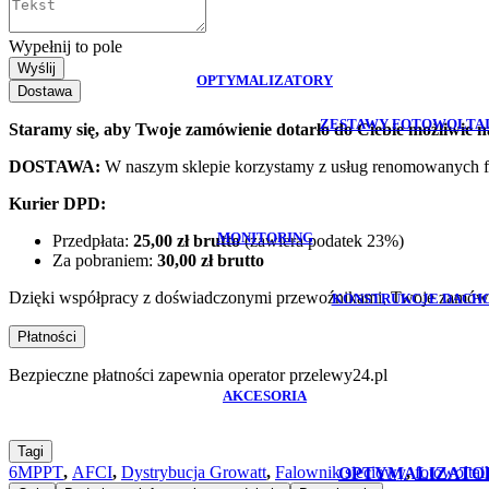
Wypełnij to pole
Wyślij
OPTYMALIZATORY
Dostawa
ZESTAWY FOTOWOLTA
Staramy się, aby Twoje zamówienie dotarło do Ciebie możliwie na
DOSTAWA:
W naszym sklepie korzystamy z usług renomowanych fir
Kurier DPD:
MONITORING
Przedpłata:
25,00 zł brutto
(zawiera podatek 23%)
Za pobraniem:
30,00 zł brutto
Dzięki współpracy z doświadczonymi przewoźnikami, Twoje zamówien
KONSTRUKCJE DACH
Płatności
Bezpieczne płatności zapewnia operator przelewy24.pl
AKCESORIA
Tagi
6MPPT
,
AFCI
,
Dystrybucja Growatt
,
Falownik sieciowy
,
fotowoltai
OPTYMALIZATO