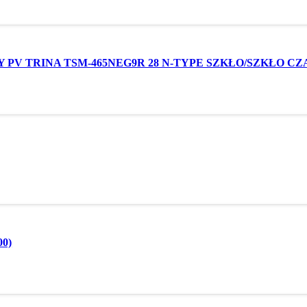
CZNY PV TRINA TSM-465NEG9R 28 N-TYPE SZKŁO/SZKŁO 
00)