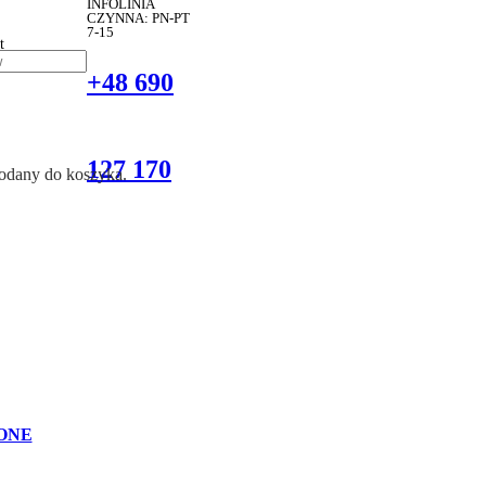
INFOLINIA
CZYNNA: PN-PT
7-15
t
+48 690
127 170
dodany do koszyka.
ONE