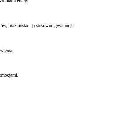
ródłami energii.
w, oraz posiadają stosowne gwarancje.
wienia.
romocjami.