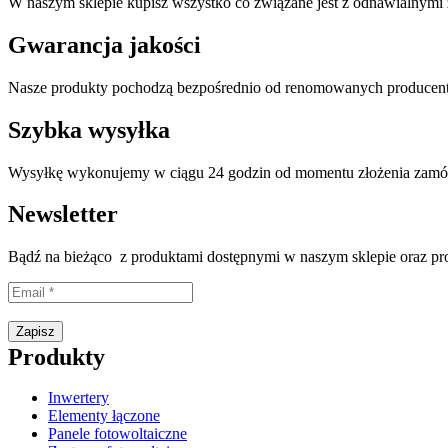
W naszym sklepie kupisz wszystko co związane jest z odnawialnymi ź
Gwarancja jakości
Nasze produkty pochodzą bezpośrednio od renomowanych producentó
Szybka wysyłka
Wysyłkę wykonujemy w ciągu 24 godzin od momentu złożenia zamó
Newsletter
Bądź na bieżąco z produktami dostępnymi w naszym sklepie oraz p
Proszę wpisać prawidłowy adres e-mail.
Zapisz
Produkty
Inwertery
Elementy łączone
Panele fotowoltaiczne