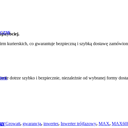
ICZNE
jszybciej.
m kurierskich, co gwarantuje bezpieczną i szybką dostawę zamówion
ie dotrze szybko i bezpiecznie, niezależnie od wybranej formy dost
OWE
ka
,
Growatt
,
gwarancja
,
inwerter
,
Inwerter trójfazowy
,
MAX
,
MAX60
RY