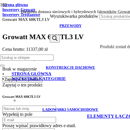
Strona główna
Inwertery Growatt
Darmowa dostawa sieciowych i hybrydowych falowników Growat
Inwertery Trójfazowe
Wyszukiwarka produktów
Growatt MAX 60KTL3 LV
PRZEWODY
Growatt MAX 60KTL3 LV
Produkt
został 
Cena brutto:
11337,00
zł
Cena netto:
9217,07
zł
KONSTRUKCJE DACHOWE
Brak w magazynie
STRONA GŁÓWNA
WSZYSTKIE KATEGORIE
Zapytaj o ten produkt
Zapytaj o ten produkt:
Growatt MAX 60KTL3 LV
ŁADOWARKI SAMOCHODOWE
Wypełnij to pole
ELEMENTY ŁĄCZ
Proszę wpisać prawidłowy adres e-mail.