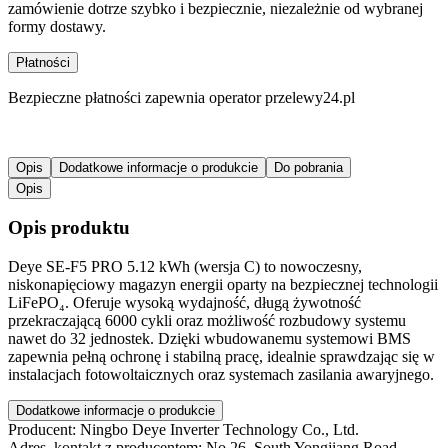
zamówienie dotrze szybko i bezpiecznie, niezależnie od wybranej
formy dostawy.
Płatności
Bezpieczne płatności zapewnia operator przelewy24.pl
Opis
Dodatkowe informacje o produkcie
Do pobrania
Opis
Opis produktu
Deye SE-F5 PRO 5.12 kWh (wersja C) to nowoczesny,
niskonapięciowy magazyn energii oparty na bezpiecznej technologii
LiFePO₄. Oferuje wysoką wydajność, długą żywotność
przekraczającą 6000 cykli oraz możliwość rozbudowy systemu
nawet do 32 jednostek. Dzięki wbudowanemu systemowi BMS
zapewnia pełną ochronę i stabilną pracę, idealnie sprawdzając się w
instalacjach fotowoltaicznych oraz systemach zasilania awaryjnego.
Dodatkowe informacje o produkcie
Producent:
Ningbo Deye Inverter Technology Co., Ltd.
Adres, kontakt z producentem:
No.26, South Yongjiang Road,