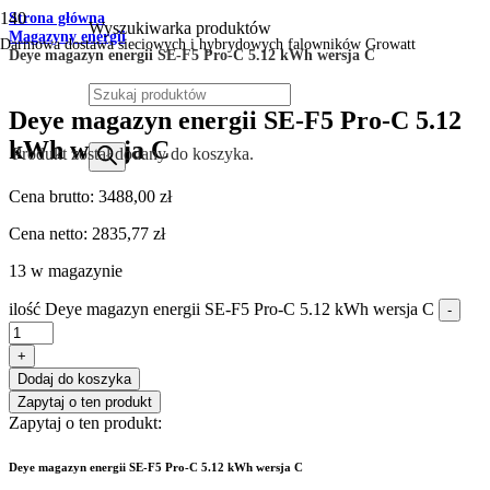
Strona główna
Wyszukiwarka produktów
Magazyny energii
Darmowa dostawa sieciowych i hybrydowych falowników Growatt
Deye magazyn energii SE-F5 Pro-C 5.12 kWh wersja C
Deye magazyn energii SE-F5 Pro-C 5.12
kWh wersja C
Produkt
został dodany do koszyka.
Cena brutto:
3488,00
zł
Cena netto:
2835,77
zł
13 w magazynie
ilość Deye magazyn energii SE-F5 Pro-C 5.12 kWh wersja C
-
+
Dodaj do koszyka
Zapytaj o ten produkt
Zapytaj o ten produkt:
Deye magazyn energii SE-F5 Pro-C 5.12 kWh wersja C