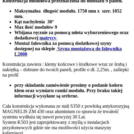
Konstrukcja modułowa przeznaczona do montażu 9 paneli.
Maksymalna długość modułu. 1750 mm x szer. 1052
mm.
Kąt nachylenia 30°
Max ilość modułów 9
Wbijana ręcznie za pomocą młota wyburzeniowego oraz
dodatkowej
matrycy
Montaż falownika za pomocą dodatkowej szyny
dostępnej na sklepie
Szyna montażowa do falownika
L2000
Konstrukcja zawiera : klemy końcowe i środkowe wraz ze śrubą i
nakrętką – dobrane do twoich paneli, profile o dł. 2,25m. , zaślepki
na profil
przy składaniu zamówienie prosimy o podanie koloru
klem oraz wymiaru ramki modułu. Przy braku takiej
informacji wysyłane są srebrne.
Cała konstrukcja wykonana ze stali S350 z powłoką antykorozyjną
MAGNELIS ZM 430 oraz aluminium co sprawia że trwałość
systemu wydłuża się nawet powyżej 30 Lat.
System K503 jest zaprojektowany z myślą o instalacjach
przydomowych gdzie nie ma możliwości użycia maszyny
kafarującej.