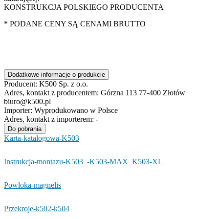
KONSTRUKCJA POLSKIEGO PRODUCENTA
* PODANE CENY SĄ CENAMI BRUTTO
Dodatkowe informacje o produkcie
Producent:
K500 Sp. z o.o.
Adres, kontakt z producentem:
Górzna 113 77-400 Złotów
biuro@k500.pl
Importer:
Wyprodukowano w Polsce
Adres, kontakt z importerem:
-
Do pobrania
Karta-katalogowa-K503
Instrukcja-montazu-K503_-K503-MAX_K503-XL
Powloka-magnelis
Przekroje-k502-k504