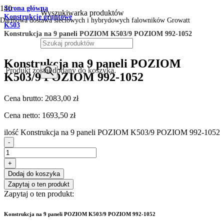
Strona główna
Wyszukiwarka produktów
Konstrukcje gruntowe
Darmowa dostawa sieciowych i hybrydowych falowników Growatt
K503
Konstrukcja na 9 paneli POZIOM K503/9 POZIOM 992-1052
Konstrukcja na 9 paneli POZIOM
Produkt
został dodany do koszyka.
K503/9 POZIOM 992-1052
Cena brutto:
2083,00
zł
Cena netto:
1693,50
zł
ilość Konstrukcja na 9 paneli POZIOM K503/9 POZIOM 992-1052
-
+
Dodaj do koszyka
Zapytaj o ten produkt
Zapytaj o ten produkt:
Konstrukcja na 9 paneli POZIOM K503/9 POZIOM 992-1052