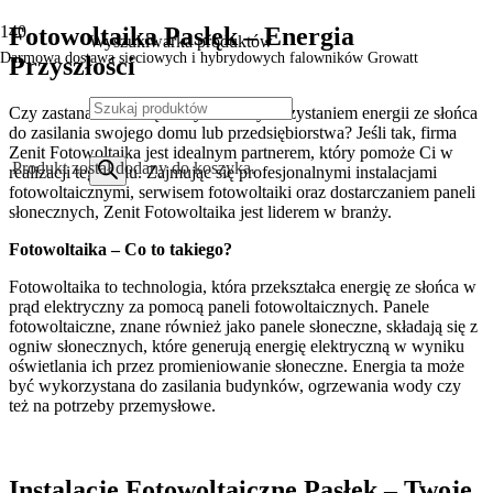
Fotowoltaika Pasłęk – Energia
Wyszukiwarka produktów
Darmowa dostawa sieciowych i hybrydowych falowników Growatt
Przyszłości
Czy zastanawiałeś się kiedyś nad wykorzystaniem energii ze słońca
do zasilania swojego domu lub przedsiębiorstwa? Jeśli tak, firma
Zenit Fotowoltaika jest idealnym partnerem, który pomoże Ci w
Produkt
został dodany do koszyka.
realizacji tego celu. Zajmując się profesjonalnymi instalacjami
fotowoltaicznymi, serwisem fotowoltaiki oraz dostarczaniem paneli
słonecznych, Zenit Fotowoltaika jest liderem w branży.
Fotowoltaika – Co to takiego?
Fotowoltaika to technologia, która przekształca energię ze słońca w
prąd elektryczny za pomocą paneli fotowoltaicznych. Panele
fotowoltaiczne, znane również jako panele słoneczne, składają się z
ogniw słonecznych, które generują energię elektryczną w wyniku
oświetlania ich przez promieniowanie słoneczne. Energia ta może
być wykorzystana do zasilania budynków, ogrzewania wody czy
też na potrzeby przemysłowe.
Instalacje Fotowoltaiczne Pasłęk – Twoje