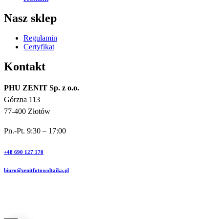
Nasz sklep
Regulamin
Certyfikat
Kontakt
PHU ZENIT Sp. z o.o.
Górzna 113
77-400 Złotów
Pn.-Pt. 9:30 – 17:00
+48 690 127 170
biuro@zenitfotowoltaika.pl