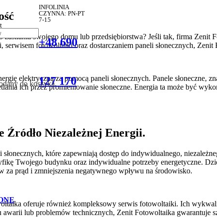
INFOLINIA
ość
CZYNNA: PN-PT
7-15
t
 zasilania swojego domu lub przedsiębiorstwa? Jeśli tak, firma Zenit F
+48 690
i, serwisem fotowoltaiki oraz dostarczaniem paneli słonecznych, Zenit 
energię elektryczną za pomocą paneli słonecznych. Panele słoneczne, zn
127 170
dodany do koszyka.
etlania ich przez promieniowanie słoneczne. Energia ta może być wyk
e Źródło Niezależnej Energii.
li słonecznych, które zapewniają dostęp do indywidualnego, niezależne
fikę Twojego budynku oraz indywidualne potrzeby energetyczne. Dzięk
ków za prąd i zmniejszenia negatywnego wpływu na środowisko.
ONE
owoltaika oferuje również kompleksowy serwis fotowoltaiki. Ich wykwal
u awarii lub problemów technicznych, Zenit Fotowoltaika gwarantuje 