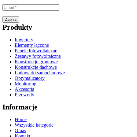
Proszę wpisać prawidłowy adres e-mail.
Zapisz
Produkty
Inwertery
Elementy łączone
Panele fotowoltaiczne
Zestawy fotowoltaiczne
Konstrukcje gruntowe
Konstrukcje dachowe
Ładowarki samochodowe
Optymalizatory
Monitoring
Akcesoria
Przewody
Informacje
Home
Wszystkie kategorie
O nas
Kontakt