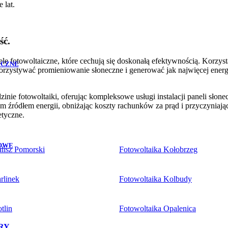
 lat.
ść.
nele fotowoltaiczne, które cechują się doskonałą efektywnością. Korzys
ICZNE
rzystywać promieniowanie słoneczne i generować jak najwięcej energi
nie fotowoltaiki, oferując kompleksowe usługi instalacji paneli słonec
m źródłem energii, obniżając koszty rachunków za prąd i przyczyniają
etyczne.
OWE
lisz Pomorski
Fotowoltaika Kołobrzeg
rlinek
Fotowoltaika Kolbudy
tlin
Fotowoltaika Opalenica
RY