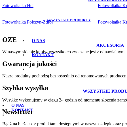
Fotowoltaika Hel
Fotowoltaika K
WSZYSTKIE PRODUKTY
Fotowoltaika Połczyn-Zdrój
Fotowoltaika K
OZE
O NAS
AKCESORIA
W naszym sklepie kupisz wszystko co związane jest z odnawialnymi ź
KONTAKT
Gwarancja jakości
Nasze produkty pochodzą bezpośrednio od renomowanych producentó
Szybka wysyłka
WSZYSTKIE PROD
Wysyłkę wykonujemy w ciągu 24 godzin od momentu złożenia zamó
O NAS
KONTAKT
Newsletter
Bądź na bieżąco z produktami dostępnymi w naszym sklepie oraz p