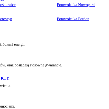
rośniewice
Fotowoltaika Nowogard
rotoszyn
Fotowoltaika Fordon
ródłami energii.
w, oraz posiadają stosowne gwarancje.
UKTY
wienia.
romocjami.