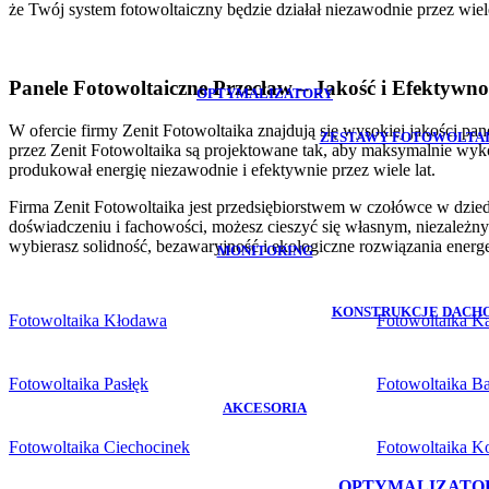
że Twój system fotowoltaiczny będzie działał niezawodnie przez wiele
Panele Fotowoltaiczne Przecław – Jakość i Efektywno
OPTYMALIZATORY
W ofercie firmy Zenit Fotowoltaika znajdują się wysokiej jakości pa
ZESTAWY FOTOWOLTA
przez Zenit Fotowoltaika są projektowane tak, aby maksymalnie wyko
produkował energię niezawodnie i efektywnie przez wiele lat.
Firma Zenit Fotowoltaika jest przedsiębiorstwem w czołówce w dziedzi
doświadczeniu i fachowości, możesz cieszyć się własnym, niezależny
wybierasz solidność, bezawaryjność i ekologiczne rozwiązania energ
MONITORING
KONSTRUKCJE DACH
Fotowoltaika Kłodawa
Fotowoltaika Ka
Fotowoltaika Pasłęk
Fotowoltaika Ba
AKCESORIA
Fotowoltaika Ciechocinek
Fotowoltaika Ko
OPTYMALIZATO