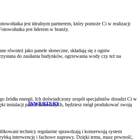
otowoltaika jest idealnym partnerem, który pomoże Ci w realizacji
Fotowoltaika jest liderem w branży.
ane również jako panele słoneczne, składają się z ogniw
orzystana do zasilania budynków, ogrzewania wody czy też na
go źródła energii. Ich doświadczony zespół specjalistów doradzi Ci w
INWERTERY
i instalacji paneli słonecznych, będziesz mógł produkować swoją
ifikowani technicy regularnie sprawdzają i konserwują system
szybką interwencję i fachowe naprawy. Dzięki temu, masz pewność,