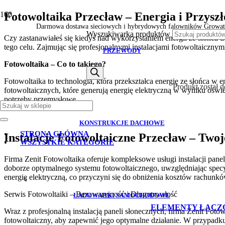
Fotowoltaika Przecław – Energia i Przyszł
Darmowa dostawa sieciowych i hybrydowych falowników Growat
Wyszukiwarka produktów
Czy zastanawiałeś się kiedyś nad wykorzystaniem energii ze słońca do
tego celu. Zajmując się profesjonalnymi instalacjami fotowoltaicznym
PRZEWODY
Fotowoltaika – Co to takiego?
Fotowoltaika to technologia, która przekształca energię ze słońca w 
Produkt
został 
fotowoltaicznych, które generują energię elektryczną w wyniku oświ
potrzeby przemysłowe.
KONSTRUKCJE DACHOWE
STRONA GŁÓWNA
Instalacje Fotowoltaiczne Przecław – Twoj
WSZYSTKIE KATEGORIE
Firma Zenit Fotowoltaika oferuje kompleksowe usługi instalacji pane
doborze optymalnego systemu fotowoltaicznego, uwzględniając specy
energię elektryczną, co przyczyni się do obniżenia kosztów rachun
Serwis Fotowoltaiki – Bezawaryjność i Długotrwałość
ŁADOWARKI SAMOCHODOWE
ELEMENTY ŁĄCZ
Wraz z profesjonalną instalacją paneli słonecznych, firma Zenit Fot
fotowoltaiczny, aby zapewnić jego optymalne działanie. W przypadk