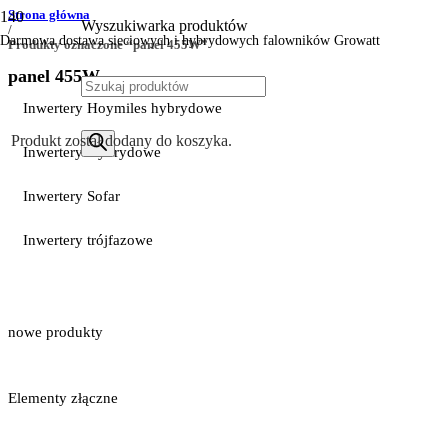
Strona główna
Wyszukiwarka produktów
/
Darmowa dostawa sieciowych i hybrydowych falowników Growatt
Produkty oznaczone “panel 455W”
panel 455W
Inwertery Hoymiles hybrydowe
Produkt
został dodany do koszyka.
Inwertery Hybrydowe
Inwertery Sofar
Inwertery trójfazowe
nowe produkty
Elementy złączne