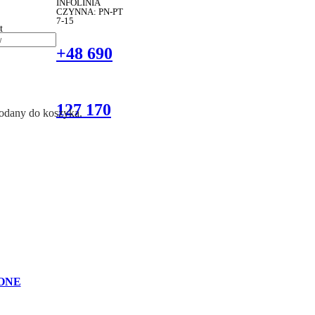
INFOLINIA
CZYNNA: PN-PT
7-15
t
+48 690
127 170
dodany do koszyka.
ONE