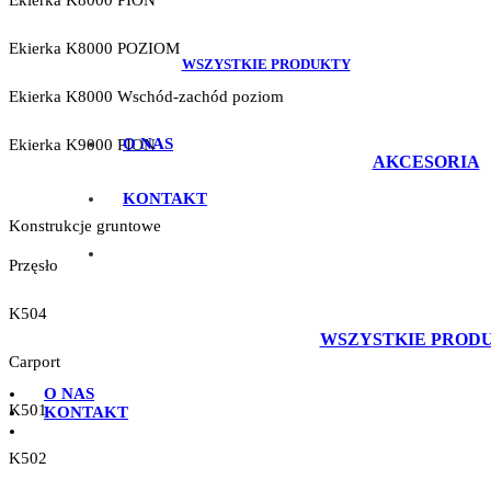
Ekierka K8000 PION
Ekierka K8000 POZIOM
WSZYSTKIE PRODUKTY
Ekierka K8000 Wschód-zachód poziom
O NAS
Ekierka K9000 PION
AKCESORIA
KONTAKT
Konstrukcje gruntowe
Przęsło
K504
WSZYSTKIE PROD
Carport
O NAS
K501
KONTAKT
K502