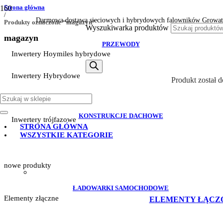
Strona główna
/
Darmowa dostawa sieciowych i hybrydowych falowników Growat
Produkty oznaczone “magazyn”
Wyszukiwarka produktów
magazyn
PRZEWODY
Inwertery Hoymiles hybrydowe
Inwertery Hybrydowe
Produkt
został 
Inwertery Sofar
KONSTRUKCJE DACHOWE
Inwertery trójfazowe
STRONA GŁÓWNA
WSZYSTKIE KATEGORIE
nowe produkty
ŁADOWARKI SAMOCHODOWE
Elementy złączne
ELEMENTY ŁĄCZ