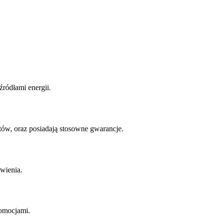
ródłami energii.
w, oraz posiadają stosowne gwarancje.
wienia.
romocjami.