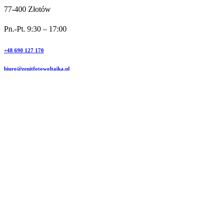
77-400 Złotów
Pn.-Pt. 9:30 – 17:00
+48 690 127 170
biuro@zenitfotowoltaika.pl
© ZENIT
Wykonanie:
www.stronybiznes.com
0
0
Twój koszyk
Twój koszyk jest pusty
Wróć do sklepu
Kontynuuj zakupy