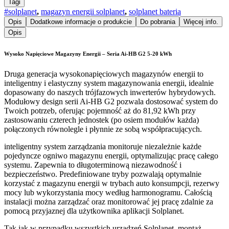
Tagi
#solplanet
,
magazyn energii solplanet
,
solplanet bateria
Opis
Dodatkowe informacje o produkcie
Do pobrania
Więcej info.
Opis
Wysoko Napięciowe Magazyny Energii – Seria Ai-HB G2 5-20 kWh
Druga generacja wysokonapięciowych magazynów energii to
inteligentny i elastyczny system magazynowania energii, idealnie
dopasowany do naszych trójfazowych inwerterów hybrydowych.
Modułowy design serii Ai-HB G2 pozwala dostosować system do
Twoich potrzeb, oferując pojemność aż do 81,92 kWh przy
zastosowaniu czterech jednostek (po osiem modułów każda)
połączonych równolegle i płynnie ze sobą współpracujących.
inteligentny system zarządzania monitoruje niezależnie każde
pojedyncze ogniwo magazynu energii, optymalizując pracę całego
systemu. Zapewnia to długoterminową niezawodność i
bezpieczeństwo. Predefiniowane tryby pozwalają optymalnie
korzystać z magazynu energii w trybach auto konsumpcji, rezerwy
mocy lub wykorzystania mocy według harmonogramu. Całością
instalacji można zarządzać oraz monitorować jej pracę zdalnie za
pomocą przyjaznej dla użytkownika aplikacji Solplanet.
Tak jak w przypadku wszystkich urządzeń Solplanet, montaż,