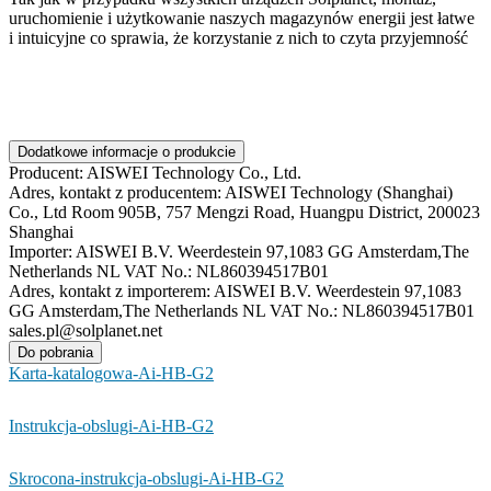
uruchomienie i użytkowanie naszych magazynów energii jest łatwe
i intuicyjne co sprawia, że korzystanie z nich to czyta przyjemność
Dodatkowe informacje o produkcie
Producent:
AISWEI Technology Co., Ltd.
Adres, kontakt z producentem:
AISWEI Technology (Shanghai)
Co., Ltd Room 905B, 757 Mengzi Road, Huangpu District, 200023
Shanghai
Importer:
AISWEI B.V. Weerdestein 97,1083 GG Amsterdam,The
Netherlands NL VAT No.: NL860394517B01
Adres, kontakt z importerem:
AISWEI B.V. Weerdestein 97,1083
GG Amsterdam,The Netherlands NL VAT No.: NL860394517B01
sales.pl@solplanet.net
Do pobrania
Karta-katalogowa-Ai-HB-G2
Instrukcja-obslugi-Ai-HB-G2
Skrocona-instrukcja-obslugi-Ai-HB-G2