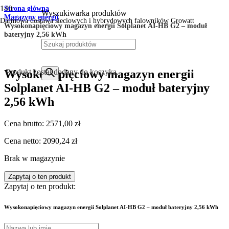
Strona główna
Wyszukiwarka produktów
Magazyny energii
Darmowa dostawa sieciowych i hybrydowych falowników Growatt
Wysokonapięciowy magazyn energii Solplanet AI-HB G2 – moduł
bateryjny 2,56 kWh
Wysokonapięciowy magazyn energii
Produkt
został dodany do koszyka.
Solplanet AI-HB G2 – moduł bateryjny
2,56 kWh
Cena brutto:
2571,00
zł
Cena netto:
2090,24
zł
Brak w magazynie
Zapytaj o ten produkt
Zapytaj o ten produkt:
Wysokonapięciowy magazyn energii Solplanet AI-HB G2 – moduł bateryjny 2,56 kWh