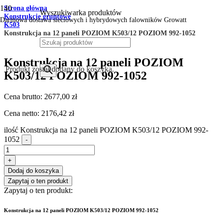
Strona główna
Wyszukiwarka produktów
Konstrukcje gruntowe
Darmowa dostawa sieciowych i hybrydowych falowników Growatt
K503
Konstrukcja na 12 paneli POZIOM K503/12 POZIOM 992-1052
Konstrukcja na 12 paneli POZIOM
Produkt
został dodany do koszyka.
K503/12 POZIOM 992-1052
Cena brutto:
2677,00
zł
Cena netto:
2176,42
zł
ilość Konstrukcja na 12 paneli POZIOM K503/12 POZIOM 992-
1052
-
+
Dodaj do koszyka
Zapytaj o ten produkt
Zapytaj o ten produkt:
Konstrukcja na 12 paneli POZIOM K503/12 POZIOM 992-1052