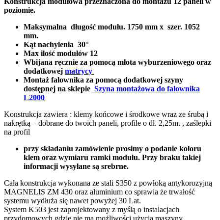
Konstrukcja modułowa przeznaczona do montażu 12 paneli w
poziomie.
Maksymalna długość modułu. 1750 mm x szer. 1052
mm.
Kąt nachylenia 30°
Max ilość modułów 12
Wbijana ręcznie za pomocą młota wyburzeniowego oraz
dodatkowej
matrycy
Montaż falownika za pomocą dodatkowej szyny
dostępnej na sklepie
Szyna montażowa do falownika
L2000
Konstrukcja zawiera : klemy końcowe i środkowe wraz ze śrubą i
nakrętką – dobrane do twoich paneli, profile o dł. 2,25m. , zaślepki
na profil
przy składaniu zamówienie prosimy o podanie koloru
klem oraz wymiaru ramki modułu. Przy braku takiej
informacji wysyłane są srebrne.
Cała konstrukcja wykonana ze stali S350 z powłoką antykorozyjną
MAGNELIS ZM 430 oraz aluminium co sprawia że trwałość
systemu wydłuża się nawet powyżej 30 Lat.
System K503 jest zaprojektowany z myślą o instalacjach
przydomowych gdzie nie ma możliwości użycia maszyny