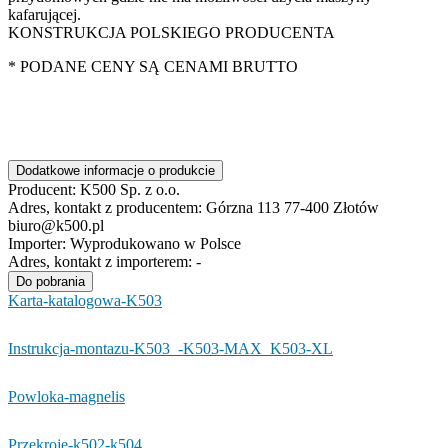
kafarującej.
KONSTRUKCJA POLSKIEGO PRODUCENTA
* PODANE CENY SĄ CENAMI BRUTTO
Dodatkowe informacje o produkcie
Producent:
K500 Sp. z o.o.
Adres, kontakt z producentem:
Górzna 113 77-400 Złotów
biuro@k500.pl
Importer:
Wyprodukowano w Polsce
Adres, kontakt z importerem:
-
Do pobrania
Karta-katalogowa-K503
Instrukcja-montazu-K503_-K503-MAX_K503-XL
Powloka-magnelis
Przekroje-k502-k504