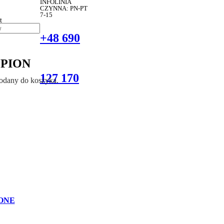
INFOLINIA
CZYNNA: PN-PT
7-15
t
+48 690
4 PION
127 170
dodany do koszyka.
ONE