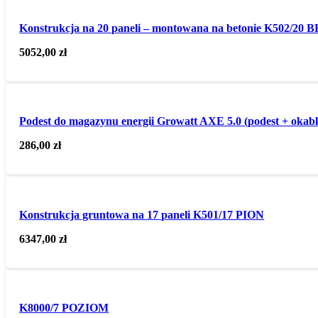
Konstrukcja na 20 paneli – montowana na betonie K502/20
5052,00
zł
Podest do magazynu energii Growatt AXE 5.0 (podest + okab
286,00
zł
Konstrukcja gruntowa na 17 paneli K501/17 PION
6347,00
zł
K8000/7 POZIOM