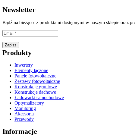
Newsletter
Bądź na bieżąco z produktami dostępnymi w naszym sklepie oraz p
Proszę wpisać prawidłowy adres e-mail.
Zapisz
Produkty
Inwertery
Elementy łączone
Panele fotowoltaiczne
Zestawy fotowoltaiczne
Konstrukcje gruntowe
Konstrukcje dachowe
Ładowarki samochodowe
Optymalizatory
Monitoring
Akcesoria
Przewody
Informacje