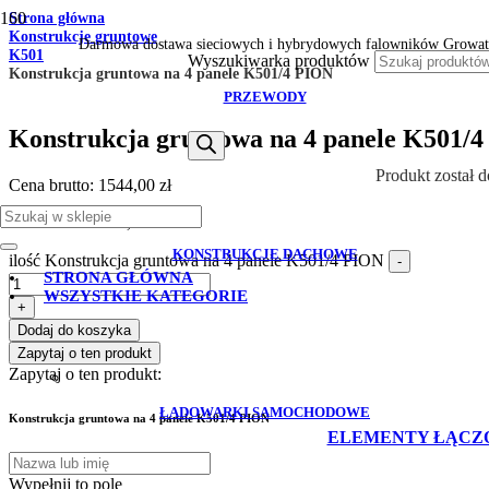
Strona główna
Konstrukcje gruntowe
Darmowa dostawa sieciowych i hybrydowych falowników Growat
K501
Wyszukiwarka produktów
Konstrukcja gruntowa na 4 panele K501/4 PION
PRZEWODY
Konstrukcja gruntowa na 4 panele K501/
Produkt
został 
Cena brutto:
1544,00
zł
Cena netto:
1255,28
zł
KONSTRUKCJE DACHOWE
ilość Konstrukcja gruntowa na 4 panele K501/4 PION
-
STRONA GŁÓWNA
WSZYSTKIE KATEGORIE
+
Dodaj do koszyka
Zapytaj o ten produkt
Zapytaj o ten produkt:
ŁADOWARKI SAMOCHODOWE
Konstrukcja gruntowa na 4 panele K501/4 PION
ELEMENTY ŁĄCZ
Wypełnij to pole