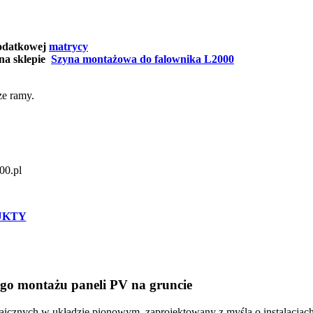
dodatkowej
matrycy
na sklepie
Szyna montażowa do falownika L2000
ze ramy.
00.pl
UKTY
ego montażu paneli PV na gruncie
ltaicznych w układzie pionowym, zaprojektowany z myślą o instalacj