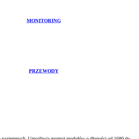
MONITORING
PRZEWODY
ach naziemnych. Umożliwia montaż modułów o długości od 1680 do