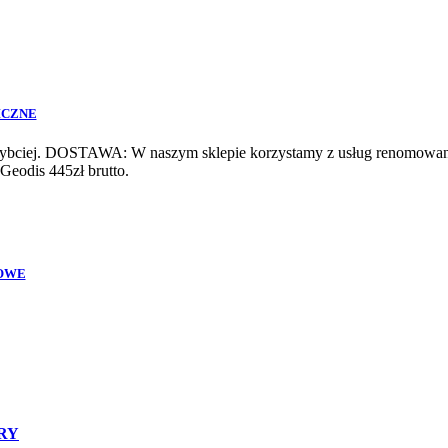
ICZNE
szybciej. DOSTAWA: W naszym sklepie korzystamy z usług renomowanyc
Geodis 445zł brutto.
OWE
RY