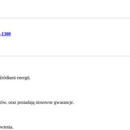
3-1300
ródłami energii.
w, oraz posiadają stosowne gwarancje.
wienia.