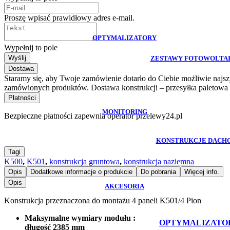
Proszę wpisać prawidłowy adres e-mail.
OPTYMALIZATORY
Wypełnij to pole
Wyślij
ZESTAWY FOTOWOLTA
Dostawa
Staramy się, aby Twoje zamówienie dotarło do Ciebie możliwie naj
zamówionych produktów. Dostawa konstrukcji – przesyłka paletowa 
Płatności
MONITORING
Bezpieczne płatności zapewnia operator przelewy24.pl
KONSTRUKCJE DACH
Tagi
K500
,
K501
,
konstrukcja gruntowa
,
konstrukcja naziemna
Opis
Dodatkowe informacje o produkcie
Do pobrania
Więcej info.
Opis
AKCESORIA
Konstrukcja przeznaczona do montażu 4 paneli K501/4 Pion
Maksymalne wymiary modułu :
OPTYMALIZATO
długość 2385 mm