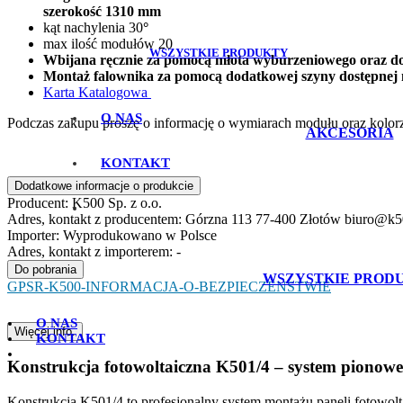
szerokość 1310 mm
kąt nachylenia 30
°
max ilość modułów 20
WSZYSTKIE PRODUKTY
Wbijana ręcznie za pomocą młota wyburzeniowego oraz 
Montaż falownika za pomocą dodatkowej szyny dostępnej 
Karta Katalogowa
O NAS
Podczas zakupu proszę o informację o wymiarach modułu oraz kolor
AKCESORIA
KONTAKT
Dodatkowe informacje o produkcie
Producent:
K500 Sp. z o.o.
Adres, kontakt z producentem:
Górzna 113 77-400 Złotów biuro@k5
Importer:
Wyprodukowano w Polsce
Adres, kontakt z importerem:
-
Do pobrania
WSZYSTKIE PROD
GPSR-K500-INFORMACJA-O-BEZPIECZENSTWIE
O NAS
Więcej info.
KONTAKT
Konstrukcja fotowoltaiczna K501/4 – system pionow
Konstrukcja K501/4 to profesjonalny system montażu paneli fotowo