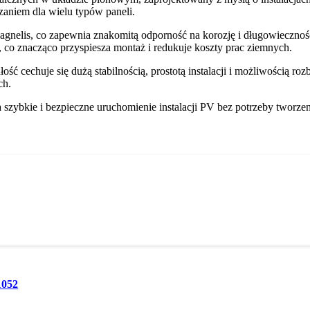
aniem dla wielu typów paneli.
 Magnelis, co zapewnia znakomitą odporność na korozję i długowiecz
co znacząco przyspiesza montaż i redukuje koszty prac ziemnych.
 cechuje się dużą stabilnością, prostotą instalacji i możliwością rozb
ch.
ia szybkie i bezpieczne uruchomienie instalacji PV bez potrzeby twor
1052