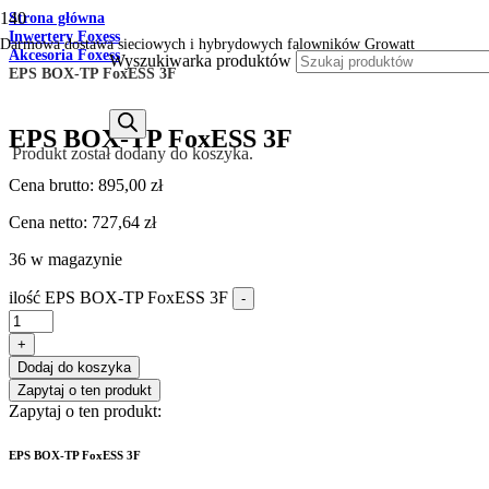
Strona główna
Inwertery Foxess
Darmowa dostawa sieciowych i hybrydowych falowników Growatt
Akcesoria Foxess
Wyszukiwarka produktów
EPS BOX-TP FoxESS 3F
EPS BOX-TP FoxESS 3F
Produkt
został dodany do koszyka.
Cena brutto:
895,00
zł
Cena netto:
727,64
zł
36 w magazynie
ilość EPS BOX-TP FoxESS 3F
-
+
Dodaj do koszyka
Zapytaj o ten produkt
Zapytaj o ten produkt:
EPS BOX-TP FoxESS 3F