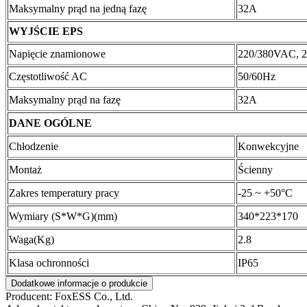
Maksymalny prąd na jedną fazę
32A
WYJŚCIE EPS
Napięcie znamionowe
220/380VAC, 
Częstotliwość AC
50/60Hz
Maksymalny prąd na fazę
32A
DANE OGÓLNE
Chłodzenie
Konwekcyjne
Montaż
Ścienny
Zakres temperatury pracy
-25 ~ +50°C
Wymiary (S*W*G)(mm)
340*223*170
Waga(Kg)
2.8
Klasa ochronności
IP65
Dodatkowe informacje o produkcie
Producent:
FoxESS Co., Ltd.