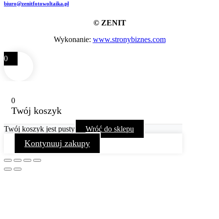
biuro@zenitfotowoltaika.pl
© ZENIT
Wykonanie:
www.stronybiznes.com
0
0
Twój koszyk
Twój koszyk jest pusty
Wróć do sklepu
Kontynuuj zakupy