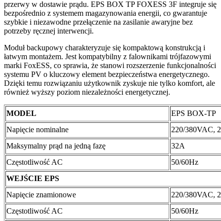
przerwy w dostawie prądu. EPS BOX TP FOXESS 3F integruje się
bezpośrednio z systemem magazynowania energii, co gwarantuje
szybkie i niezawodne przełączenie na zasilanie awaryjne bez
potrzeby ręcznej interwencji.
Moduł backupowy charakteryzuje się kompaktową konstrukcją i
łatwym montażem. Jest kompatybilny z falownikami trójfazowymi
marki FoxESS, co sprawia, że stanowi rozszerzenie funkcjonalności
systemu PV o kluczowy element bezpieczeństwa energetycznego.
Dzięki temu rozwiązaniu użytkownik zyskuje nie tylko komfort, ale
również wyższy poziom niezależności energetycznej.
MODEL
EPS BOX-TP
Napięcie nominalne
220/380VAC, 
Maksymalny prąd na jedną fazę
32A
Częstotliwość AC
50/60Hz
WEJŚCIE EPS
Napięcie znamionowe
220/380VAC, 
Częstotliwość AC
50/60Hz