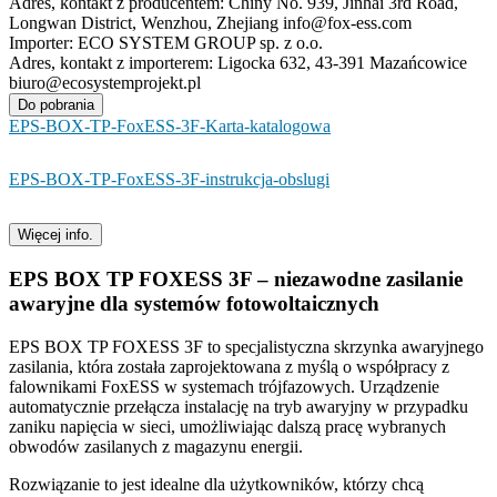
Adres, kontakt z producentem:
Chiny No. 939, Jinhai 3rd Road,
Longwan District, Wenzhou, Zhejiang info@fox-ess.com
Importer:
ECO SYSTEM GROUP sp. z o.o.
Adres, kontakt z importerem:
Ligocka 632, 43-391 Mazańcowice
biuro@ecosystemprojekt.pl
Do pobrania
EPS-BOX-TP-FoxESS-3F-Karta-katalogowa
EPS-BOX-TP-FoxESS-3F-instrukcja-obslugi
Więcej info.
EPS BOX TP FOXESS 3F – niezawodne zasilanie
awaryjne dla systemów fotowoltaicznych
EPS BOX TP FOXESS 3F to specjalistyczna skrzynka awaryjnego
zasilania, która została zaprojektowana z myślą o współpracy z
falownikami FoxESS w systemach trójfazowych. Urządzenie
automatycznie przełącza instalację na tryb awaryjny w przypadku
zaniku napięcia w sieci, umożliwiając dalszą pracę wybranych
obwodów zasilanych z magazynu energii.
Rozwiązanie to jest idealne dla użytkowników, którzy chcą