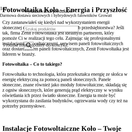
Fotowoltaika Koło – Energia i Przyszłość
Wyszukiwarka produktów
Darmowa dostawa sieciowych i hybrydowych falowników Growatt
Czy zastanawiałeś się kiedyś nad wykorzystaniem energii
słonecznej do zasilania swojego domu lub przedsiębiorstwa? Jeśli
tak, firma Zenit Fotowoltaika jest idealnym partnerem, który
pomoże Ci w realizacji tego celu. Zajmując się profesjonalnymi
instalacjami fotowoltaicznymi, serwisem paneli fotowoltaicznych
Produkt
został dodany do koszyka.
oraz dostarczaniem paneli fotowoltaicznych, Zenit Fotowoltaika jest
liderem w branży.
Fotowoltaika – Co to takiego?
Fotowoltaika to technologia, która przekształca energię ze słońca w
energię elektryczną za pomocą paneli słonecznych. Panele
słoneczne, znane również jako moduły fotowoltaiczne, składają się
z ogniw słonecznych, które generują prąd elektryczny w wyniku
oświetlania ich przez światło słoneczne. Energia ta może być
wykorzystana do zasilania budynków, ogrzewania wody czy też na
potrzeby przemysłowe.
Instalacje Fotowoltaiczne Koło – Twoje